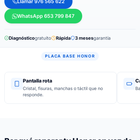
Llamar 976 565 622
WhatsApp 653 799 847
Diagnóstico
gratuito
Rápida
3 meses
garantía
PLACA BASE HONOR
Pantalla rota
C
Cristal, fisuras, manchas o táctil que no
Ba
responde.