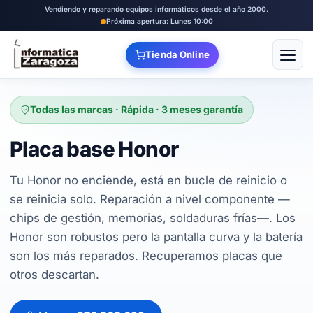
Vendiendo y reparando equipos informáticos desde el año 2000.
Próxima apertura: Lunes 10:00
Tienda Online
Abrir
Todas las marcas · Rápida · 3 meses garantía
Placa base Honor
Tu Honor no enciende, está en bucle de reinicio o
se reinicia solo. Reparación a nivel componente —
chips de gestión, memorias, soldaduras frías—. Los
Honor son robustos pero la pantalla curva y la batería
son los más reparados. Recuperamos placas que
otros descartan.