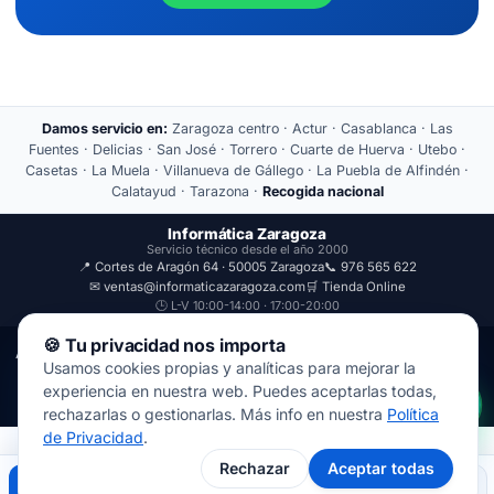
Damos servicio en:
Zaragoza centro · Actur · Casablanca · Las
Fuentes · Delicias · San José · Torrero · Cuarte de Huerva · Utebo ·
Casetas · La Muela · Villanueva de Gállego · La Puebla de Alfindén ·
Calatayud · Tarazona ·
Recogida nacional
Informática Zaragoza
Servicio técnico desde el año 2000
📍 Cortes de Aragón 64 · 50005 Zaragoza
📞 976 565 622
✉ ventas@informaticazaragoza.com
🛒 Tienda Online
🕒 L-V 10:00-14:00 · 17:00-20:00
🍪 Tu privacidad nos importa
Aviso Legal
Política de Privacidad
Usamos cookies propias y analíticas para mejorar la
© 2000-2026 · Javal Informática S.L. · Tienda Informática Zaragoza
experiencia en nuestra web. Puedes aceptarlas todas,
· Reparación de Ordenadores, Portátiles y Móviles.
rechazarlas o gestionarlas. Más info en nuestra
Política
de Privacidad
.
Rechazar
Aceptar todas
Llamar
WhatsApp
Mapa