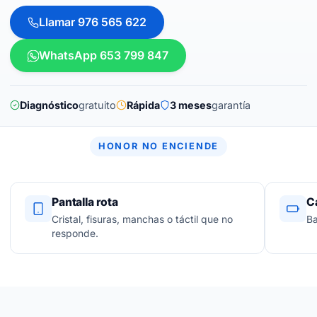
Llamar 976 565 622
WhatsApp 653 799 847
Diagnóstico
gratuito
Rápida
3 meses
garantía
HONOR NO ENCIENDE
Pantalla rota
C
Cristal, fisuras, manchas o táctil que no
Ba
responde.