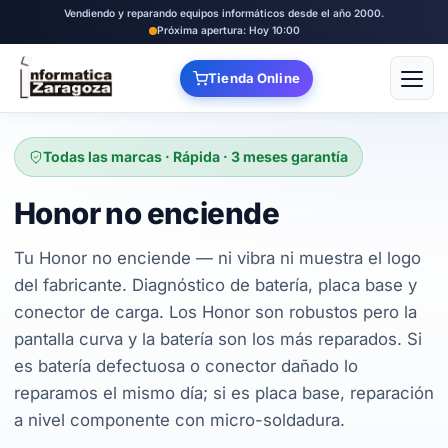
Vendiendo y reparando equipos informáticos desde el año 2000.
Próxima apertura: Hoy 10:00
Tienda Online
Abrir
Todas las marcas · Rápida · 3 meses garantía
Honor no enciende
Tu Honor no enciende — ni vibra ni muestra el logo
del fabricante. Diagnóstico de batería, placa base y
conector de carga. Los Honor son robustos pero la
pantalla curva y la batería son los más reparados. Si
es batería defectuosa o conector dañado lo
reparamos el mismo día; si es placa base, reparación
a nivel componente con micro-soldadura.