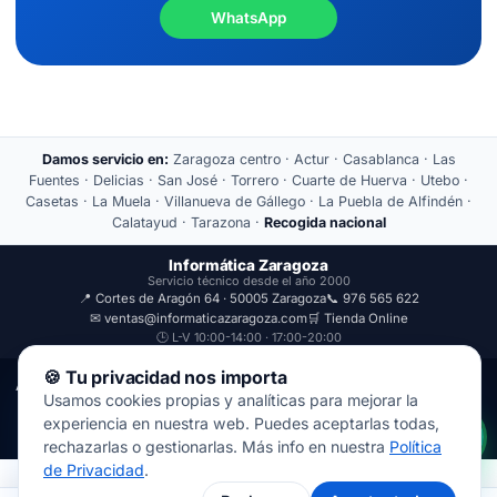
WhatsApp
Damos servicio en:
Zaragoza centro · Actur · Casablanca · Las
Fuentes · Delicias · San José · Torrero · Cuarte de Huerva · Utebo ·
Casetas · La Muela · Villanueva de Gállego · La Puebla de Alfindén ·
Calatayud · Tarazona ·
Recogida nacional
Informática Zaragoza
Servicio técnico desde el año 2000
📍 Cortes de Aragón 64 · 50005 Zaragoza
📞 976 565 622
✉ ventas@informaticazaragoza.com
🛒 Tienda Online
🕒 L-V 10:00-14:00 · 17:00-20:00
🍪 Tu privacidad nos importa
Aviso Legal
Política de Privacidad
Usamos cookies propias y analíticas para mejorar la
© 2000-2026 · Javal Informática S.L. · Tienda Informática Zaragoza
experiencia en nuestra web. Puedes aceptarlas todas,
· Reparación de Ordenadores, Portátiles y Móviles.
rechazarlas o gestionarlas. Más info en nuestra
Política
de Privacidad
.