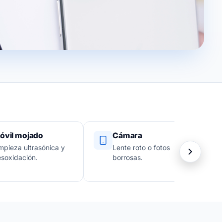
óvil mojado
Cámara
mpieza ultrasónica y
Lente roto o fotos
soxidación.
borrosas.