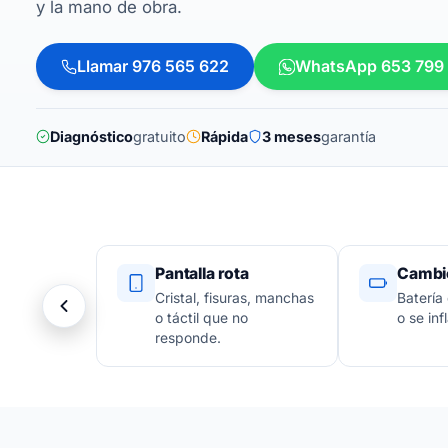
y la mano de obra.
Llamar 976 565 622
WhatsApp 653 799
Diagnóstico
gratuito
Rápida
3 meses
garantía
Pantalla rota
Cambio
Cristal, fisuras, manchas
Batería
o táctil que no
o se infl
responde.