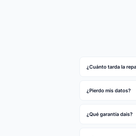
¿Cuánto tarda la rep
Reparaciones rápidas
tras el diagnóstico gr
¿Pierdo mis datos?
En la mayoría de las
disco.
¿Qué garantía dais?
3 meses por escrito s