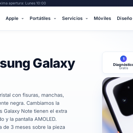
xima apertura: Lunes 10:00
Apple
Portátiles
Servicios
Móviles
Diseño
msung Galaxy
1
Diagnóstic
Gratis
istal con fisuras, manchas,
mente negra. Cambiamos la
s Galaxy Note tienen el extra
do y la pantalla AMOLED.
a de 3 meses sobre la pieza