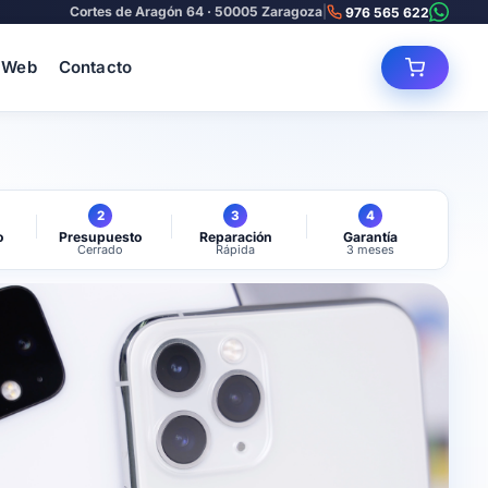
Cortes de Aragón 64 · 50005 Zaragoza
|
976 565 622
 Web
Contacto
2
3
4
o
Presupuesto
Reparación
Garantía
Cerrado
Rápida
3 meses