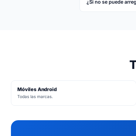
¿Si no se puede arre
No.
Diagnóstico siemp
T
Móviles Android
Todas las marcas.