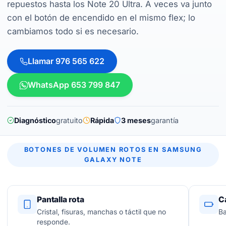
repuestos hasta los Note 20 Ultra. A veces va junto
con el botón de encendido en el mismo flex; lo
cambiamos todo si es necesario.
Llamar 976 565 622
WhatsApp 653 799 847
Diagnóstico
gratuito
Rápida
3 meses
garantía
BOTONES DE VOLUMEN ROTOS EN SAMSUNG
GALAXY NOTE
Pantalla rota
C
Cristal, fisuras, manchas o táctil que no
Ba
responde.