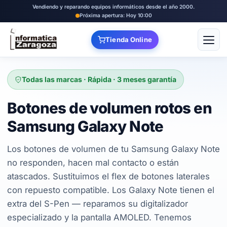
Vendiendo y reparando equipos informáticos desde el año 2000.
Próxima apertura: Hoy 10:00
Tienda Online
Abrir
Todas las marcas · Rápida · 3 meses garantía
Botones de volumen rotos en
Samsung Galaxy Note
Los botones de volumen de tu Samsung Galaxy Note
no responden, hacen mal contacto o están
atascados. Sustituimos el flex de botones laterales
con repuesto compatible. Los Galaxy Note tienen el
extra del S-Pen — reparamos su digitalizador
especializado y la pantalla AMOLED. Tenemos