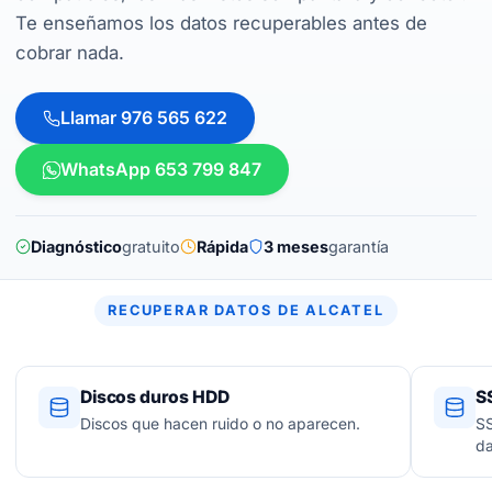
Te enseñamos los datos recuperables antes de
cobrar nada.
Llamar 976 565 622
WhatsApp 653 799 847
Diagnóstico
gratuito
Rápida
3 meses
garantía
RECUPERAR DATOS DE ALCATEL
Discos duros HDD
S
Discos que hacen ruido o no aparecen.
SS
d