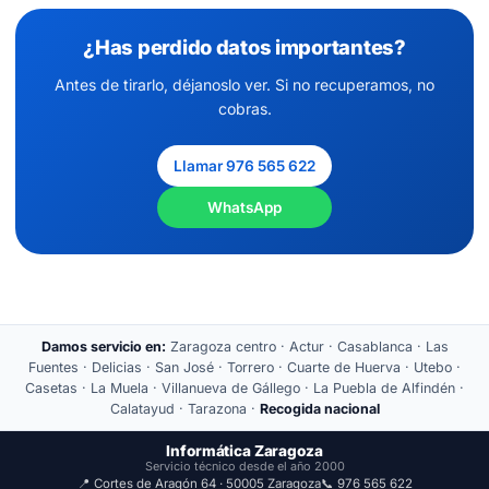
¿Has perdido datos importantes?
Antes de tirarlo, déjanoslo ver. Si no recuperamos, no
cobras.
Llamar 976 565 622
WhatsApp
Damos servicio en:
Zaragoza centro · Actur · Casablanca · Las
Fuentes · Delicias · San José · Torrero · Cuarte de Huerva · Utebo ·
Casetas · La Muela · Villanueva de Gállego · La Puebla de Alfindén ·
Calatayud · Tarazona ·
Recogida nacional
Informática Zaragoza
Servicio técnico desde el año 2000
📍 Cortes de Aragón 64 · 50005 Zaragoza
📞 976 565 622