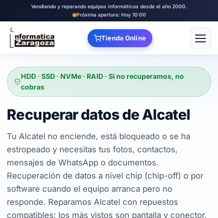
Vendiendo y reparando equipos informáticos desde el año 2000.
Próxima apertura: Hoy 10:00
Tienda Online
Abrir
HDD · SSD · NVMe · RAID · Si no recuperamos, no
cobras
Recuperar datos de Alcatel
Tu Alcatel no enciende, está bloqueado o se ha
estropeado y necesitas tus fotos, contactos,
mensajes de WhatsApp o documentos.
Recuperación de datos a nivel chip (chip-off) o por
software cuando el equipo arranca pero no
responde. Reparamos Alcatel con repuestos
compatibles; los más vistos son pantalla y conector.