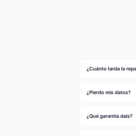
¿Cuánto tarda la rep
Reparaciones rápidas
tras el diagnóstico gr
¿Pierdo mis datos?
En la mayoría de las
disco.
¿Qué garantía dais?
3 meses por escrito s