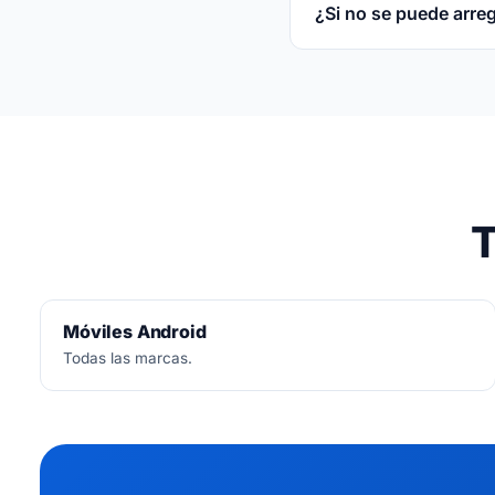
¿Si no se puede arre
No.
Diagnóstico siemp
T
Móviles Android
Todas las marcas.