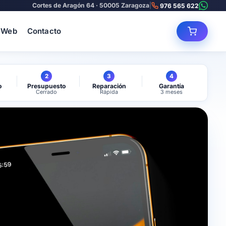
Cortes de Aragón 64 · 50005 Zaragoza
|
976 565 622
 Web
Contacto
2
3
4
o
Presupuesto
Reparación
Garantía
Cerrado
Rápida
3 meses