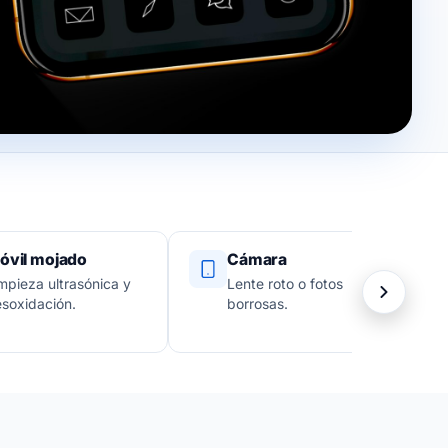
óvil mojado
Cámara
mpieza ultrasónica y
Lente roto o fotos
soxidación.
borrosas.