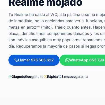
Realme mojado
Tu Realme ha caído al WC, a la piscina o se ha moj
de inmediato, no lo enciendas para ver si funciona, 
metas en arroz** (mito). Tráelo cuanto antes. Hacem
placa, identificamos componentes dañados y los c
son móviles asequibles muy populares; reparamos pa
día. Recuperamos la mayoría de casos si llegas pron
Llamar 976 565 622
WhatsApp 653 799
Diagnóstico
gratuito
Rápida
3 meses
garantía