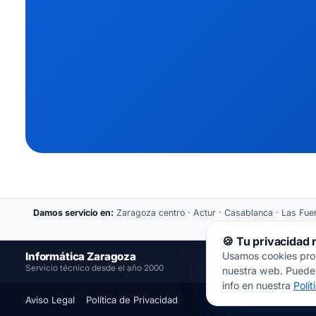
Damos servicio en:
Zaragoza centro · Actur · Casablanca · Las Fuent
🍪 Tu privacidad
Informática Zaragoza
Usamos cookies propi
📍
Servicio técnico desde el año 2000
nuestra web. Puedes
info en nuestra
Polí
Aviso Legal
Política de Privacidad