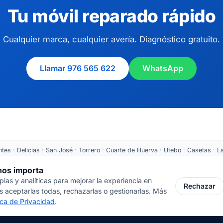
Tu móvil reparado rápido
Cualquier marca, cualquier avería. Diagnóstico gratuito.
Llamar 976 565 622
WhatsApp
es · Delicias · San José · Torrero · Cuarte de Huerva · Utebo · Casetas · La
Tarazona ·
Recogida nacional
 nos importa
as y analíticas para mejorar la experiencia en
 Cortes de Aragón 64 · 50005 Zaragoza
📞 976 565 622
✉ ventas@inform
Rechazar
 aceptarlas todas, rechazarlas o gestionarlas. Más
tica de Privacidad
.
© 2000-2026 · Javal Informática S.L. · Tienda Infor