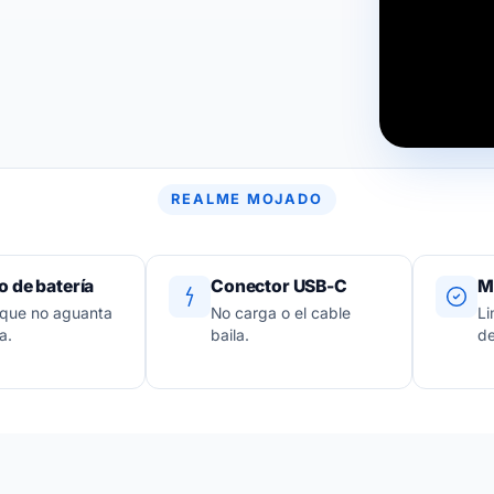
REALME MOJADO
 de batería
Conector USB-C
M
 que no aguanta
No carga o el cable
Li
a.
baila.
de