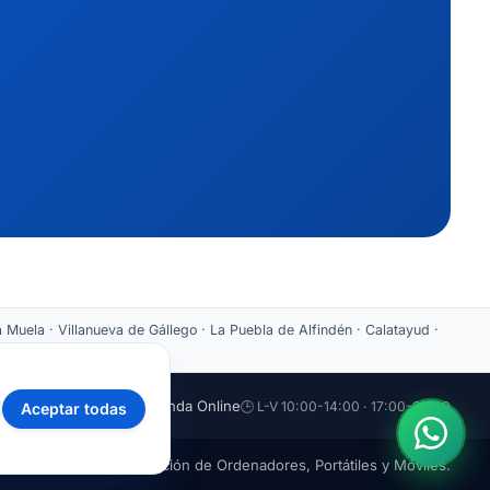
 Muela · Villanueva de Gállego · La Puebla de Alfindén · Calatayud ·
aticazaragoza.com
🛒 Tienda Online
🕒 L-V 10:00-14:00 · 17:00-20:00
Aceptar todas
mática Zaragoza · Reparación de Ordenadores, Portátiles y Móviles.