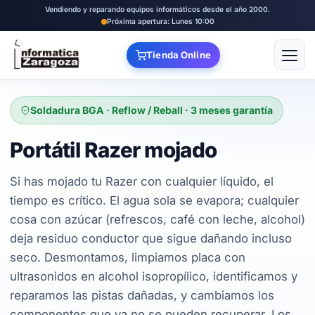
Vendiendo y reparando equipos informáticos desde el año 2000.
Próxima apertura: Lunes 10:00
Tienda Online
Abrir
Soldadura BGA · Reflow / Reball · 3 meses garantía
Portátil Razer mojado
Si has mojado tu Razer con cualquier líquido, el
tiempo es crítico. El agua sola se evapora; cualquier
cosa con azúcar (refrescos, café con leche, alcohol)
deja residuo conductor que sigue dañando incluso
seco. Desmontamos, limpiamos placa con
ultrasonidos en alcohol isopropílico, identificamos y
reparamos las pistas dañadas, y cambiamos los
componentes que ya no se pueden recuperar. Los