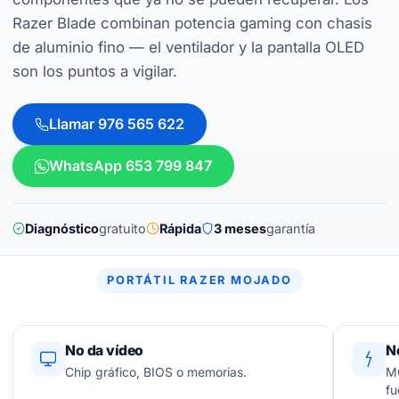
Razer Blade combinan potencia gaming con chasis
de aluminio fino — el ventilador y la pantalla OLED
son los puntos a vigilar.
Llamar 976 565 622
WhatsApp 653 799 847
Diagnóstico
gratuito
Rápida
3 meses
garantía
PORTÁTIL RAZER MOJADO
No da vídeo
N
Chip gráfico, BIOS o memorias.
MO
fu