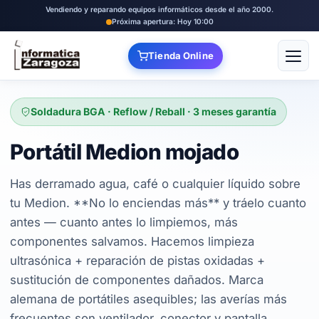
Vendiendo y reparando equipos informáticos desde el año 2000.
Próxima apertura: Hoy 10:00
Tienda Online
Abrir
Soldadura BGA · Reflow / Reball · 3 meses garantía
Portátil Medion mojado
Has derramado agua, café o cualquier líquido sobre
tu Medion. **No lo enciendas más** y tráelo cuanto
antes — cuanto antes lo limpiemos, más
componentes salvamos. Hacemos limpieza
ultrasónica + reparación de pistas oxidadas +
sustitución de componentes dañados. Marca
alemana de portátiles asequibles; las averías más
frecuentes son ventilador, conector y pantalla.