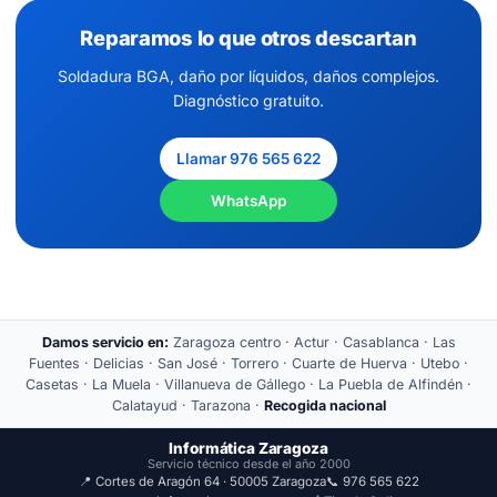
Reparamos lo que otros descartan
Soldadura BGA, daño por líquidos, daños complejos.
Diagnóstico gratuito.
Llamar 976 565 622
WhatsApp
Damos servicio en:
Zaragoza centro · Actur · Casablanca · Las
Fuentes · Delicias · San José · Torrero · Cuarte de Huerva · Utebo ·
Casetas · La Muela · Villanueva de Gállego · La Puebla de Alfindén ·
Calatayud · Tarazona ·
Recogida nacional
Informática Zaragoza
Servicio técnico desde el año 2000
📍 Cortes de Aragón 64 · 50005 Zaragoza
📞 976 565 622