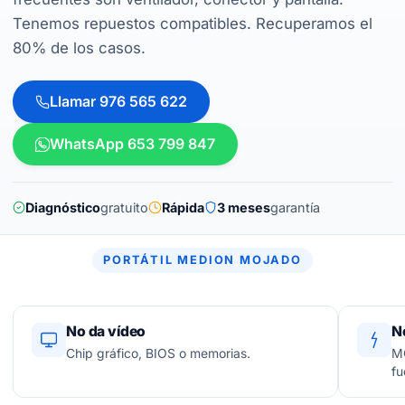
Tenemos repuestos compatibles. Recuperamos el
80% de los casos.
Llamar 976 565 622
WhatsApp 653 799 847
Diagnóstico
gratuito
Rápida
3 meses
garantía
PORTÁTIL MEDION MOJADO
No da vídeo
N
Chip gráfico, BIOS o memorias.
MO
fu