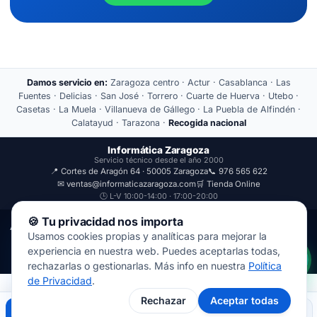
Damos servicio en:
Zaragoza centro · Actur · Casablanca · Las
Fuentes · Delicias · San José · Torrero · Cuarte de Huerva · Utebo ·
Casetas · La Muela · Villanueva de Gállego · La Puebla de Alfindén ·
Calatayud · Tarazona ·
Recogida nacional
Informática Zaragoza
Servicio técnico desde el año 2000
📍 Cortes de Aragón 64 · 50005 Zaragoza
📞 976 565 622
✉ ventas@informaticazaragoza.com
🛒 Tienda Online
🕒 L-V 10:00-14:00 · 17:00-20:00
🍪 Tu privacidad nos importa
Aviso Legal
Política de Privacidad
Usamos cookies propias y analíticas para mejorar la
© 2000-2026 · Javal Informática S.L. · Tienda Informática Zaragoza
experiencia en nuestra web. Puedes aceptarlas todas,
· Reparación de Ordenadores, Portátiles y Móviles.
rechazarlas o gestionarlas. Más info en nuestra
Política
de Privacidad
.
Rechazar
Aceptar todas
Llamar
WhatsApp
Mapa