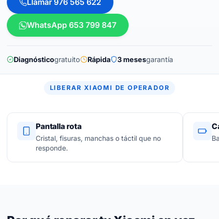
Llamar 976 565 622
WhatsApp 653 799 847
Diagnóstico
gratuito
Rápida
3 meses
garantía
LIBERAR XIAOMI DE OPERADOR
Pantalla rota
C
Cristal, fisuras, manchas o táctil que no
Ba
responde.