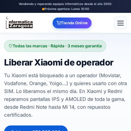
Vendiendo y reparando equipos informáticos desde el año 2000.
Próxima apertura: Lunes 10:00
Tienda Online
Abrir
Todas las marcas · Rápida · 3 meses garantía
Liberar Xiaomi de operador
Tu Xiaomi está bloqueado a un operador (Movistar,
Vodafone, Orange, Yoigo…) y quieres usarlo con otra
SIM. Lo liberamos el mismo día. En Xiaomi y Redmi
reparamos pantallas IPS y AMOLED de toda la gama,
desde Redmi Note hasta Mi 14, con repuestos
certificados.