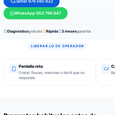
Llamar 976 565 622
WhatsApp 653 799 847
Diagnóstico
gratuito
Rápida
3 meses
garantía
LIBERAR LG DE OPERADOR
Pantalla rota
C
Cristal, fisuras, manchas o táctil que no
Ba
responde.