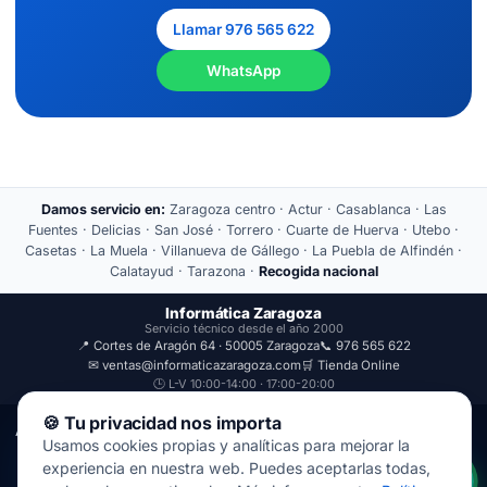
Llamar 976 565 622
WhatsApp
Damos servicio en:
Zaragoza centro · Actur · Casablanca · Las
Fuentes · Delicias · San José · Torrero · Cuarte de Huerva · Utebo ·
Casetas · La Muela · Villanueva de Gállego · La Puebla de Alfindén ·
Calatayud · Tarazona ·
Recogida nacional
Informática Zaragoza
Servicio técnico desde el año 2000
📍 Cortes de Aragón 64 · 50005 Zaragoza
📞 976 565 622
✉ ventas@informaticazaragoza.com
🛒 Tienda Online
🕒 L-V 10:00-14:00 · 17:00-20:00
🍪 Tu privacidad nos importa
Aviso Legal
Política de Privacidad
Usamos cookies propias y analíticas para mejorar la
© 2000-2026 · Javal Informática S.L. · Tienda Informática Zaragoza
experiencia en nuestra web. Puedes aceptarlas todas,
· Reparación de Ordenadores, Portátiles y Móviles.