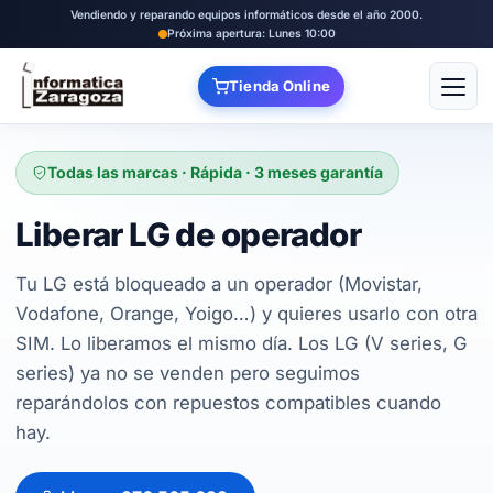
Vendiendo y reparando equipos informáticos desde el año 2000.
Próxima apertura: Lunes 10:00
Tienda Online
Abrir
Todas las marcas · Rápida · 3 meses garantía
Liberar LG de operador
Tu LG está bloqueado a un operador (Movistar,
Vodafone, Orange, Yoigo…) y quieres usarlo con otra
SIM. Lo liberamos el mismo día. Los LG (V series, G
series) ya no se venden pero seguimos
reparándolos con repuestos compatibles cuando
hay.