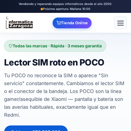
Vendiendo y reparando equipos informáticos desde el año 2000.
Próxima apertura: Mañana 10:00
Tienda Online
Abrir
Todas las marcas · Rápida · 3 meses garantía
Lector SIM roto en POCO
Tu POCO no reconoce la SIM o aparece "Sin
servicio" constantemente. Cambiamos el lector SIM
o el conector de la bandeja. Los POCO son la línea
gamer/asequible de Xiaomi — pantalla y batería son
las averías habituales, exactamente igual que en
Redmi.