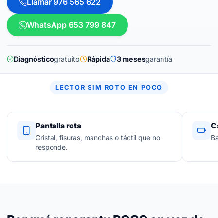
Llamar 976 565 622
WhatsApp 653 799 847
Diagnóstico
gratuito
Rápida
3 meses
garantía
LECTOR SIM ROTO EN POCO
Pantalla rota
C
Cristal, fisuras, manchas o táctil que no
Ba
responde.