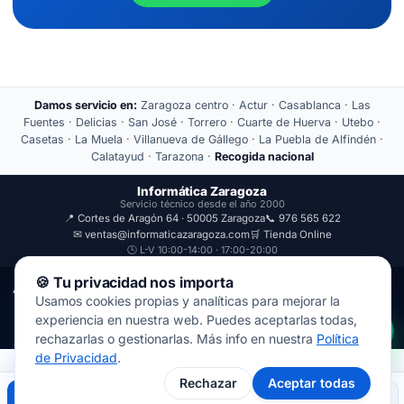
Damos servicio en:
Zaragoza centro · Actur · Casablanca · Las
Fuentes · Delicias · San José · Torrero · Cuarte de Huerva · Utebo ·
Casetas · La Muela · Villanueva de Gállego · La Puebla de Alfindén ·
Calatayud · Tarazona ·
Recogida nacional
Informática Zaragoza
Servicio técnico desde el año 2000
📍 Cortes de Aragón 64 · 50005 Zaragoza
📞 976 565 622
✉ ventas@informaticazaragoza.com
🛒 Tienda Online
🕒 L-V 10:00-14:00 · 17:00-20:00
🍪 Tu privacidad nos importa
Aviso Legal
Política de Privacidad
Usamos cookies propias y analíticas para mejorar la
© 2000-2026 · Javal Informática S.L. · Tienda Informática Zaragoza
experiencia en nuestra web. Puedes aceptarlas todas,
· Reparación de Ordenadores, Portátiles y Móviles.
rechazarlas o gestionarlas. Más info en nuestra
Política
de Privacidad
.
Rechazar
Aceptar todas
Llamar
WhatsApp
Mapa