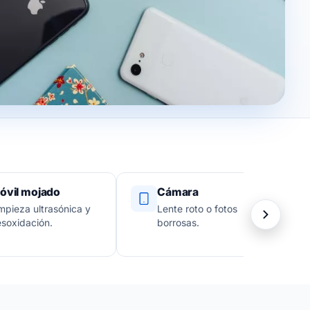
óvil mojado
Cámara
mpieza ultrasónica y
Lente roto o fotos
soxidación.
borrosas.