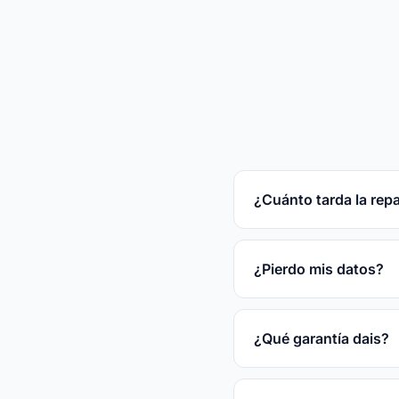
¿Cuánto tarda la rep
Reparaciones rápidas
tras el diagnóstico gr
¿Pierdo mis datos?
En la mayoría de las
disco.
¿Qué garantía dais?
3 meses por escrito s