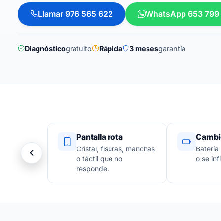
Llamar 976 565 622
WhatsApp 653 799
Diagnóstico
gratuito
Rápida
3 meses
garantía
Pantalla rota
Cambio
Cristal, fisuras, manchas
Batería
o táctil que no
o se infl
responde.