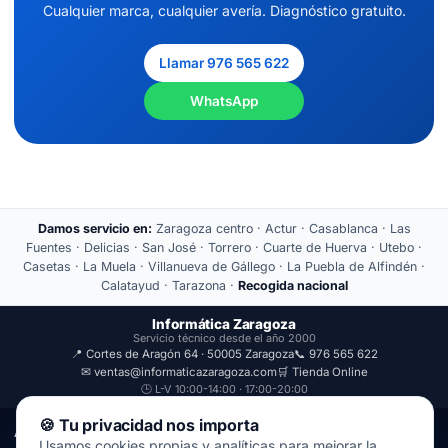
Cualquier marca, cualquier avería. Diagnóstico gratuito.
Llamar 976 565 622
WhatsApp
Damos servicio en:
Zaragoza centro · Actur · Casablanca · Las
Fuentes · Delicias · San José · Torrero · Cuarte de Huerva · Utebo ·
Casetas · La Muela · Villanueva de Gállego · La Puebla de Alfindén ·
Calatayud · Tarazona ·
Recogida nacional
Informática Zaragoza
Servicio técnico desde el año 2000
📍 Cortes de Aragón 64 · 50005 Zaragoza
📞 976 565 622
✉ ventas@informaticazaragoza.com
🛒 Tienda Online
🕒 L-V 10:00-14:00 · 17:00-20:00
🍪 Tu privacidad nos importa
Aviso Legal
Política de Privacidad
Usamos cookies propias y analíticas para mejorar la