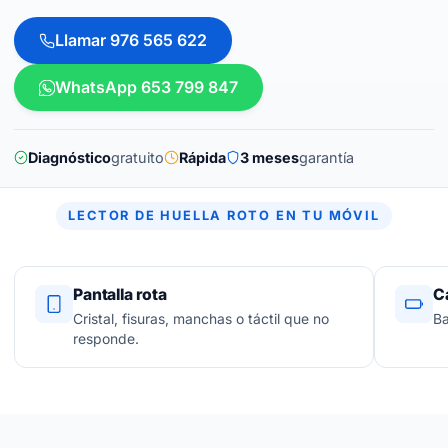
Llamar 976 565 622
WhatsApp 653 799 847
Diagnóstico
gratuito
Rápida
3 meses
garantía
LECTOR DE HUELLA ROTO EN TU MÓVIL
Pantalla rota
C
Cristal, fisuras, manchas o táctil que no
Ba
responde.