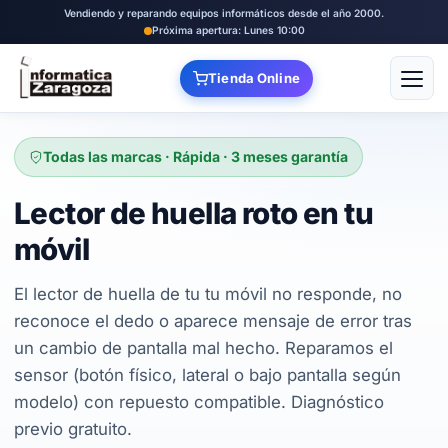
Vendiendo y reparando equipos informáticos desde el año 2000.
Próxima apertura: Lunes 10:00
Tienda Online
Abrir
Todas las marcas · Rápida · 3 meses garantía
Lector de huella roto en tu
móvil
El lector de huella de tu tu móvil no responde, no
reconoce el dedo o aparece mensaje de error tras
un cambio de pantalla mal hecho. Reparamos el
sensor (botón físico, lateral o bajo pantalla según
modelo) con repuesto compatible. Diagnóstico
previo gratuito.