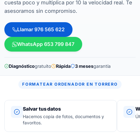
cuesta poco y multiplica por 10 la velocidad real. Te
asesoramos sin compromiso.
Llamar 976 565 622
WhatsApp 653 799 847
Diagnóstico
gratuito
Rápida
3 meses
garantía
FORMATEAR ORDENADOR EN TORRERO
Salvar tus datos
W
Hacemos copia de fotos, documentos y
Úl
favoritos.