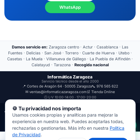
WhatsApp
Damos servicio en:
Zaragoza centro · Actur · Casablanca · Las
Fuentes · Delicias · San José · Torrero · Cuarte de Huerva · Utebo ·
Casetas · La Muela · Villanueva de Gállego · La Puebla de Alfindén ·
Calatayud · Tarazona ·
Recogida nacional
Informática Zaragoza
Servicio técnico desde el año 2000
📍 Cortes de Aragón 64 · 50005 Zaragoza
📞 976 565 622
✉ ventas@informaticazaragoza.com
🛒 Tienda Online
🕒 L-V 10:00-14:00 · 17:00-20:00
🍪 Tu privacidad nos importa
Aviso Legal
Política de Privacidad
Usamos cookies propias y analíticas para mejorar la
© 2000-2026 · Javal Informática S.L. · Tienda Informática Zaragoza
experiencia en nuestra web. Puedes aceptarlas todas,
· Reparación de Ordenadores, Portátiles y Móviles.
rechazarlas o gestionarlas. Más info en nuestra
Política
de Privacidad
.