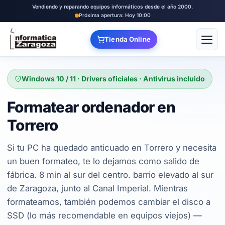
Vendiendo y reparando equipos informáticos desde el año 2000.
Próxima apertura: Hoy 10:00
Tienda Online
Abrir
Windows 10 / 11 · Drivers oficiales · Antivirus incluido
Formatear ordenador en
Torrero
Si tu PC ha quedado anticuado en Torrero y necesita
un buen formateo, te lo dejamos como salido de
fábrica. 8 min al sur del centro. barrio elevado al sur
de Zaragoza, junto al Canal Imperial. Mientras
formateamos, también podemos cambiar el disco a
SSD (lo más recomendable en equipos viejos) —