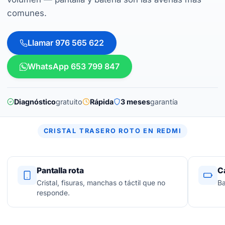
comunes.
Llamar 976 565 622
WhatsApp 653 799 847
Diagnóstico
gratuito
Rápida
3 meses
garantía
CRISTAL TRASERO ROTO EN REDMI
Pantalla rota
C
Cristal, fisuras, manchas o táctil que no
Ba
responde.