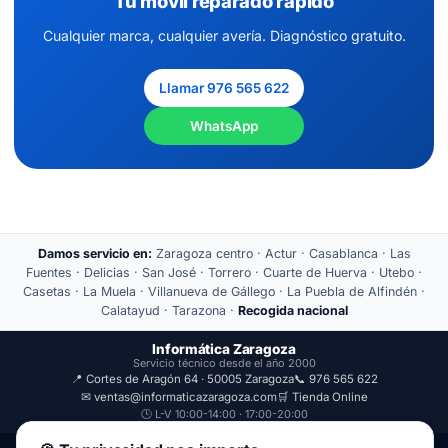
Tu móvil reparado rápido
Cualquier marca, cualquier avería. Diagnóstico gratuito.
Llamar 976 565 622
WhatsApp
Damos servicio en:
Zaragoza centro · Actur · Casablanca · Las
Fuentes · Delicias · San José · Torrero · Cuarte de Huerva · Utebo ·
Casetas · La Muela · Villanueva de Gállego · La Puebla de Alfindén ·
Calatayud · Tarazona ·
Recogida nacional
Informática Zaragoza
Servicio técnico desde el año 2000
📍 Cortes de Aragón 64 · 50005 Zaragoza
📞 976 565 622
✉ ventas@informaticazaragoza.com
🛒 Tienda Online
🕒 L-V 10:00-14:00 · 17:00-20:00