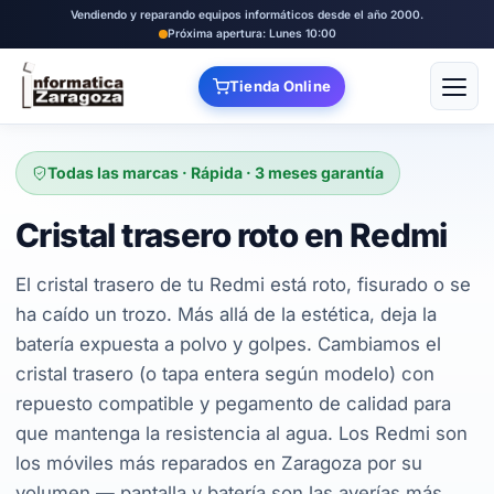
Vendiendo y reparando equipos informáticos desde el año 2000.
Próxima apertura: Lunes 10:00
Tienda Online
Abrir
Todas las marcas · Rápida · 3 meses garantía
Cristal trasero roto en Redmi
El cristal trasero de tu Redmi está roto, fisurado o se
ha caído un trozo. Más allá de la estética, deja la
batería expuesta a polvo y golpes. Cambiamos el
cristal trasero (o tapa entera según modelo) con
repuesto compatible y pegamento de calidad para
que mantenga la resistencia al agua. Los Redmi son
los móviles más reparados en Zaragoza por su
volumen — pantalla y batería son las averías más