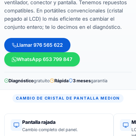
ventilador, conector y pantalla. Tenemos repuestos
compatibles. En portátiles convencionales (cristal
pegado al LCD) lo más eficiente es cambiar el
conjunto entero; te lo decimos en el diagnóstico.
Llamar 976 565 622
WhatsApp 653 799 847
Diagnóstico
gratuito
Rápida
3 meses
garantía
CAMBIO DE CRISTAL DE PANTALLA MEDION
Pantalla rajada
M
Cambio completo del panel.
LC
in