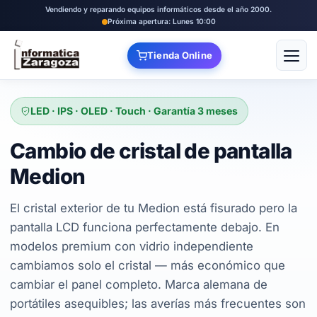
Vendiendo y reparando equipos informáticos desde el año 2000.
Próxima apertura: Lunes 10:00
Tienda Online
Abrir
LED · IPS · OLED · Touch · Garantía 3 meses
Cambio de cristal de pantalla
Medion
El cristal exterior de tu Medion está fisurado pero la
pantalla LCD funciona perfectamente debajo. En
modelos premium con vidrio independiente
cambiamos solo el cristal — más económico que
cambiar el panel completo. Marca alemana de
portátiles asequibles; las averías más frecuentes son