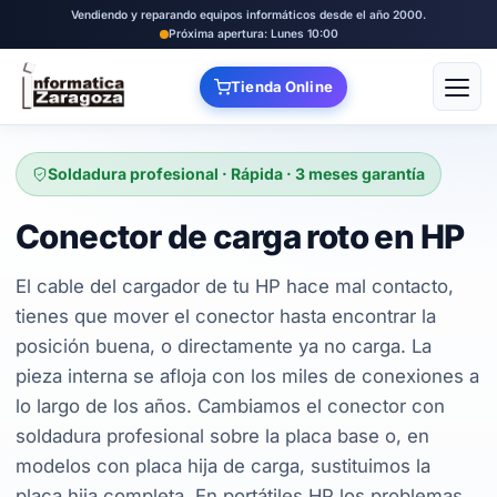
Vendiendo y reparando equipos informáticos desde el año 2000.
Próxima apertura: Lunes 10:00
Tienda Online
Abrir
Soldadura profesional · Rápida · 3 meses garantía
Conector de carga roto en HP
El cable del cargador de tu HP hace mal contacto,
tienes que mover el conector hasta encontrar la
posición buena, o directamente ya no carga. La
pieza interna se afloja con los miles de conexiones a
lo largo de los años. Cambiamos el conector con
soldadura profesional sobre la placa base o, en
modelos con placa hija de carga, sustituimos la
placa hija completa. En portátiles HP los problemas