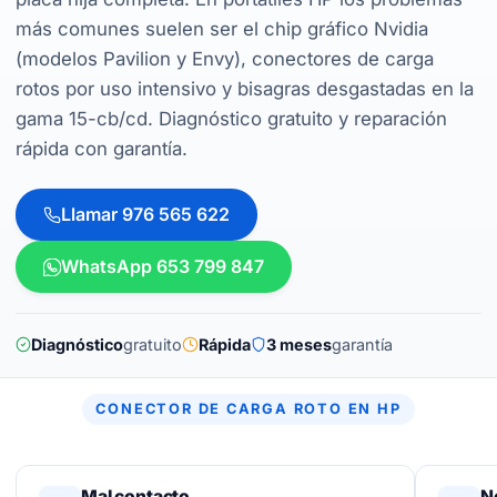
más comunes suelen ser el chip gráfico Nvidia
(modelos Pavilion y Envy), conectores de carga
rotos por uso intensivo y bisagras desgastadas en la
gama 15-cb/cd. Diagnóstico gratuito y reparación
rápida con garantía.
Llamar 976 565 622
WhatsApp 653 799 847
Diagnóstico
gratuito
Rápida
3 meses
garantía
CONECTOR DE CARGA ROTO EN HP
Mal contacto
N