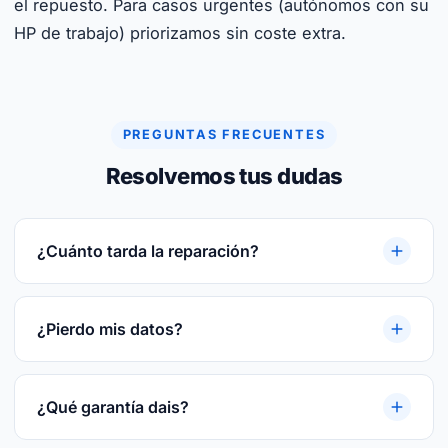
el repuesto. Para casos urgentes (autónomos con su
HP de trabajo) priorizamos sin coste extra.
PREGUNTAS FRECUENTES
Resolvemos tus dudas
¿Cuánto tarda la reparación?
Reparaciones rápidas. Te damos plazo cerrado
tras el diagnóstico gratuito. Te damos plazo
¿Pierdo mis datos?
cerrado tras el diagnóstico gratuito.
En la mayoría de las reparaciones, no. Si hay
riesgo te avisamos antes y hacemos backup
¿Qué garantía dais?
previo del disco.