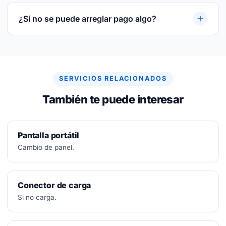
3 meses por escrito sobre la pieza reparada o
sustituida y sobre la mano de obra.
¿Si no se puede arreglar pago algo?
No.
Diagnóstico siempre gratuito. Si no se puede
arreglar, no se paga nada.
SERVICIOS RELACIONADOS
También te puede interesar
Pantalla portátil
Cambio de panel.
Conector de carga
Si no carga.