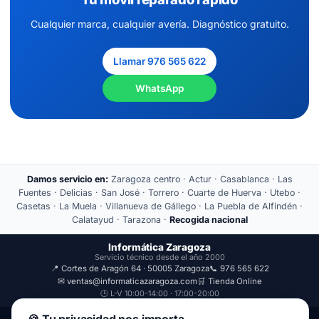
Cualquier marca, cualquier avería. Diagnóstico gratuito.
Llamar 976 565 622
WhatsApp
Damos servicio en:
Zaragoza centro · Actur · Casablanca · Las
Fuentes · Delicias · San José · Torrero · Cuarte de Huerva · Utebo ·
Casetas · La Muela · Villanueva de Gállego · La Puebla de Alfindén ·
Calatayud · Tarazona ·
Recogida nacional
Informática Zaragoza
Servicio técnico desde el año 2000
📍 Cortes de Aragón 64 · 50005 Zaragoza
📞 976 565 622
✉ ventas@informaticazaragoza.com
🛒 Tienda Online
🕒 L-V 10:00-14:00 · 17:00-20:00