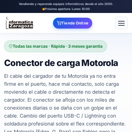
Vendiendo y reparando equipos informáticos desde el año 2000.
Próxima apertura: Lunes 10:00
Tienda Online
Abrir
Todas las marcas · Rápida · 3 meses garantía
Conector de carga Motorola
El cable del cargador de tu Motorola ya no entra
firme en el puerto, hace mal contacto, solo carga
moviendo el cable o directamente no detecta el
cargador. El conector se afloja con los miles de
conexiones diarias o se daña con un golpe en el
cable. Cambio del puerto USB-C / Lightning con
soldadura profesional sobre el flex correspondiente.
Los Motorola (Edge, G, Razr) son fiables pero la