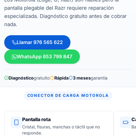
pantalla plegable del Razr requiere reparación
especializada. Diagnóstico gratuito antes de cobrar
nada.
Llamar 976 565 622
WhatsApp 653 799 847
Diagnóstico
gratuito
Rápida
3 meses
garantía
CONECTOR DE CARGA MOTOROLA
Pantalla rota
C
Cristal, fisuras, manchas o táctil que no
Ba
responde.