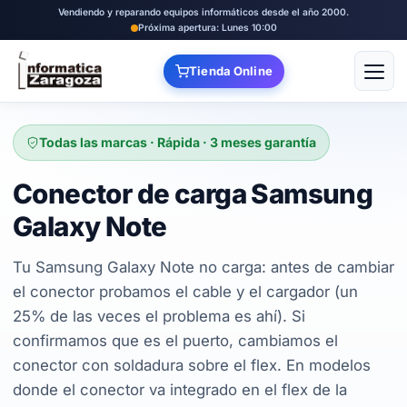
Vendiendo y reparando equipos informáticos desde el año 2000.
Próxima apertura: Lunes 10:00
Tienda Online
Abrir
Todas las marcas · Rápida · 3 meses garantía
Conector de carga Samsung
Galaxy Note
Tu Samsung Galaxy Note no carga: antes de cambiar
el conector probamos el cable y el cargador (un
25% de las veces el problema es ahí). Si
confirmamos que es el puerto, cambiamos el
conector con soldadura sobre el flex. En modelos
donde el conector va integrado en el flex de la