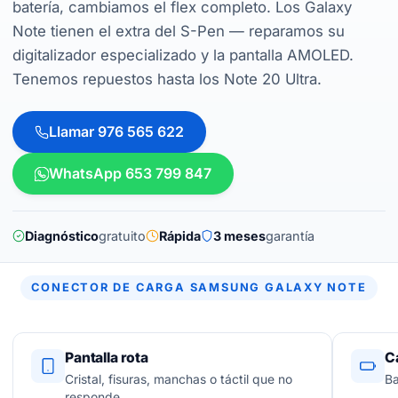
batería, cambiamos el flex completo. Los Galaxy
Note tienen el extra del S-Pen — reparamos su
digitalizador especializado y la pantalla AMOLED.
Tenemos repuestos hasta los Note 20 Ultra.
Llamar 976 565 622
WhatsApp 653 799 847
Diagnóstico
gratuito
Rápida
3 meses
garantía
CONECTOR DE CARGA SAMSUNG GALAXY NOTE
Pantalla rota
C
Cristal, fisuras, manchas o táctil que no
Ba
responde.