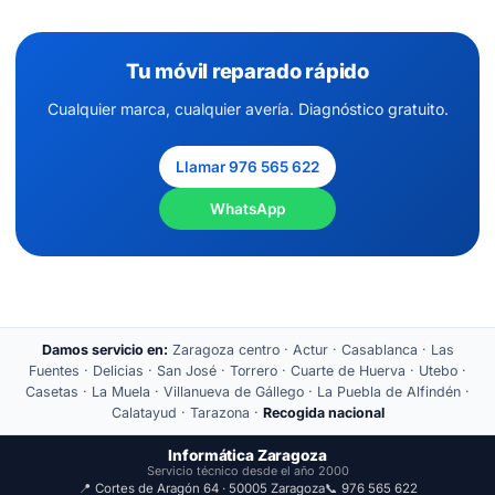
Tu móvil reparado rápido
Cualquier marca, cualquier avería. Diagnóstico gratuito.
Llamar 976 565 622
WhatsApp
Damos servicio en:
Zaragoza centro · Actur · Casablanca · Las
Fuentes · Delicias · San José · Torrero · Cuarte de Huerva · Utebo ·
Casetas · La Muela · Villanueva de Gállego · La Puebla de Alfindén ·
Calatayud · Tarazona ·
Recogida nacional
Informática Zaragoza
Servicio técnico desde el año 2000
📍 Cortes de Aragón 64 · 50005 Zaragoza
📞 976 565 622