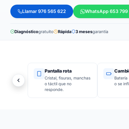
Llamar 976 565 622
WhatsApp 653 799
Diagnóstico
gratuito
Rápida
3 meses
garantía
Pantalla rota
Cambio
Cristal, fisuras, manchas
Batería
o táctil que no
o se infl
responde.