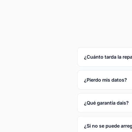
¿Cuánto tarda la rep
Reparaciones rápidas
tras el diagnóstico gr
¿Pierdo mis datos?
En la mayoría de las
disco.
¿Qué garantía dais?
3 meses por escrito s
¿Si no se puede arre