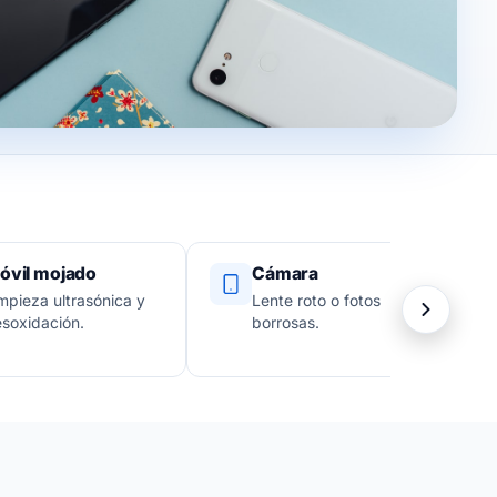
óvil mojado
Cámara
mpieza ultrasónica y
Lente roto o fotos
soxidación.
borrosas.