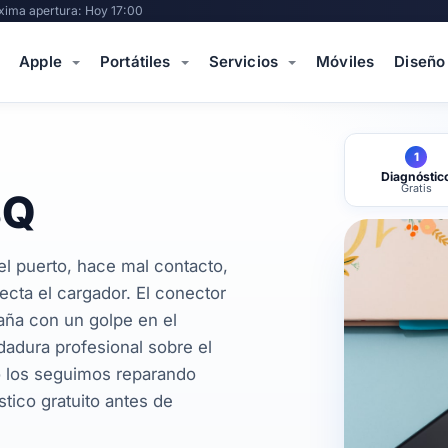
xima apertura: Hoy 17:00
Apple
Portátiles
Servicios
Móviles
Diseño
1
Diagnóstic
Gratis
BQ
el puerto, hace mal contacto,
cta el cargador. El conector
daña con un golpe en el
dadura profesional sobre el
o los seguimos reparando
tico gratuito antes de