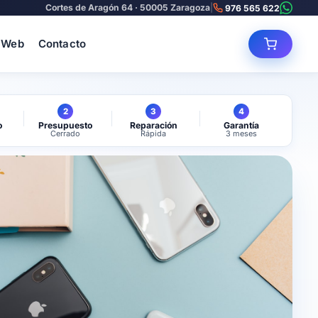
Cortes de Aragón 64 · 50005 Zaragoza
|
976 565 622
 Web
Contacto
2
3
4
o
Presupuesto
Reparación
Garantía
Cerrado
Rápida
3 meses