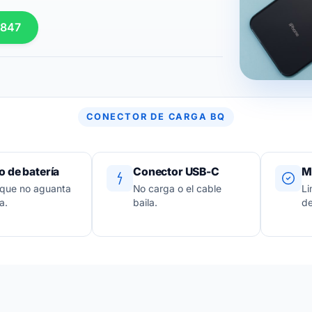
 847
CONECTOR DE CARGA BQ
 de batería
Conector USB-C
M
 que no aguanta
No carga o el cable
Li
a.
baila.
de