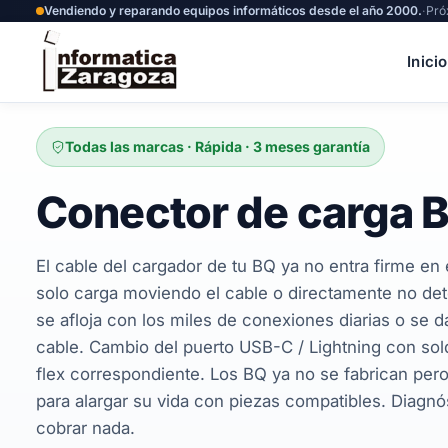
Vendiendo y reparando equipos informáticos desde el año 2000.
·
Pró
Inicio
Todas las marcas · Rápida · 3 meses garantía
Conector de carga 
El cable del cargador de tu BQ ya no entra firme en 
solo carga moviendo el cable o directamente no dete
se afloja con los miles de conexiones diarias o se 
cable. Cambio del puerto USB-C / Lightning con sol
flex correspondiente. Los BQ ya no se fabrican per
para alargar su vida con piezas compatibles. Diagnós
cobrar nada.