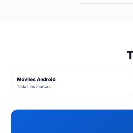
No.
Diagnóstico siemp
T
Móviles Android
Todas las marcas.