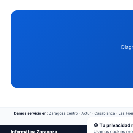
Diagn
Damos servicio en:
Zaragoza centro · Actur · Casablanca · Las Fuent
🍪 Tu privacidad
Informática Zaragoza
Usamos cookies propi