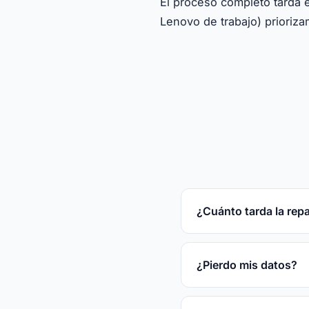
El proceso completo tarda 
Lenovo de trabajo) prioriza
¿Cuánto tarda la rep
Reparaciones rápidas
tras el diagnóstico gr
¿Pierdo mis datos?
En la mayoría de las