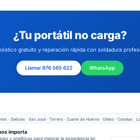
¿Tu portátil no carga?
óstico gratuito y reparación rápida con soldadura profes
Llamar 976 565 622
WhatsApp
es · Delicias · San José · Torrero · Cuarte de Huerva · Utebo · Casetas · La
Tarazona ·
Recogida nacional
 nos importa
as y analíticas para mejorar la experiencia en