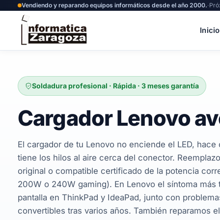
Vendiendo y reparando equipos informáticos desde el año 2000.
·
Pró
Inicio
Soldadura profesional · Rápida · 3 meses garantía
Cargador Lenovo av
El cargador de tu Lenovo no enciende el LED, hace c
tiene los hilos al aire cerca del conector. Reempla
original o compatible certificado de la potencia co
200W o 240W gaming). En Lenovo el síntoma más típ
pantalla en ThinkPad y IdeaPad, junto con problema
convertibles tras varios años. También reparamos el