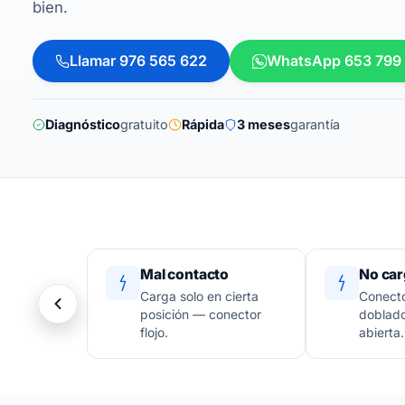
bien.
Llamar 976 565 622
WhatsApp 653 799
Diagnóstico
gratuito
Rápida
3 meses
garantía
Mal contacto
No car
Carga solo en cierta
Conecto
posición — conector
doblado
flojo.
abierta.