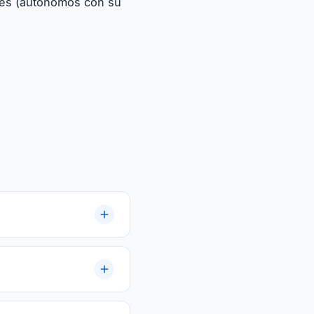
ntes (autónomos con su
 damos plazo cerrado
os backup previo del