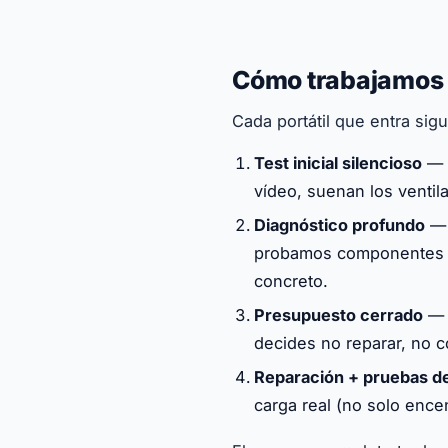
Cómo trabajamos c
Cada portátil que entra sig
Test inicial silencioso
— a
vídeo, suenan los ventila
Diagnóstico profundo
— 
probamos componentes s
concreto.
Presupuesto cerrado
— t
decides no reparar, no c
Reparación + pruebas d
carga real (no solo ence