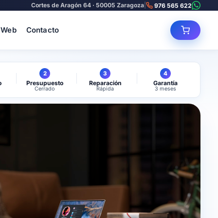
Cortes de Aragón 64 · 50005 Zaragoza
|
976 565 622
 Web
Contacto
2
3
4
o
Presupuesto
Reparación
Garantía
Cerrado
Rápida
3 meses