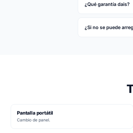
disco.
¿Qué garantía dais?
3 meses por escrito s
¿Si no se puede arre
No.
Diagnóstico siemp
T
Pantalla portátil
Cambio de panel.