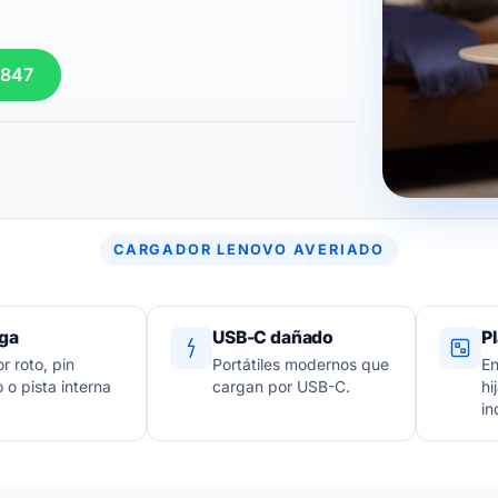
 847
CARGADOR LENOVO AVERIADO
ga
USB-C dañado
Pl
r roto, pin
Portátiles modernos que
En
 o pista interna
cargan por USB-C.
hi
in