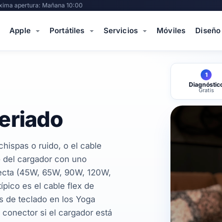
xima apertura: Mañana 10:00
Apple
Portátiles
Servicios
Móviles
Diseño
1
Diagnóstic
Gratis
eriado
hispas o ruido, o el cable
zo del cargador con uno
rrecta (45W, 65W, 90W, 120W,
ico es el cable flex de
s de teclado en los Yoga
 conector si el cargador está