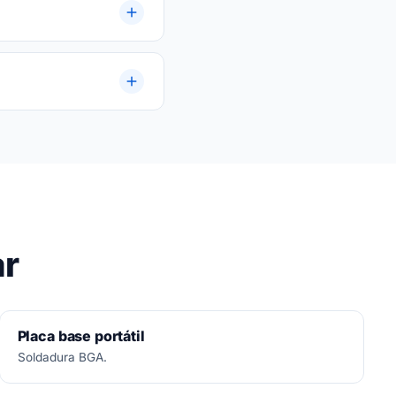
a.
ar
Placa base portátil
Soldadura BGA.