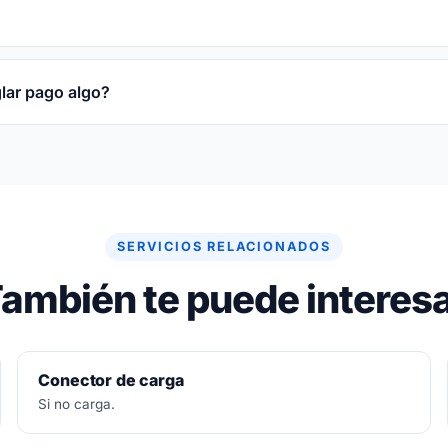
obre la pieza reparada o sustituida y sobre la mano de obr
glar pago algo?
re gratuito. Si no se puede arreglar, no se paga nada.
SERVICIOS RELACIONADOS
ambién te puede interes
Conector de carga
Si no carga.