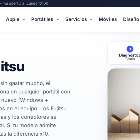
xima apertura: Lunes 10:00
Apple
Portátiles
Servicios
Móviles
Diseño
1
Diagnóstic
Gratis
itsu
 sin gastar mucho, el
na en cualquier portátil con
D nuevo (Windows +
s en el equipo. Los Fujitsu
ías y los conectores se
al. Si tu modelo admite
s la diferencia x10.