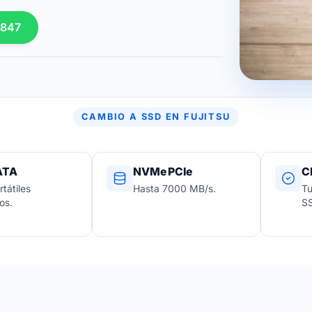
 847
CAMBIO A SSD EN FUJITSU
ATA
NVMe PCIe
C
tátiles
Hasta 7000 MB/s.
Tu
os.
SS