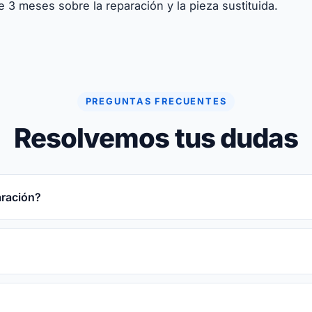
e 3 meses sobre la reparación y la pieza sustituida.
PREGUNTAS FRECUENTES
Resolvemos tus dudas
aración?
. Te damos plazo cerrado tras el diagnóstico gratuito. Te
atuito.
 reparaciones, no. Si hay riesgo te avisamos antes y hacem