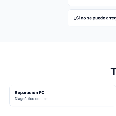
3 meses por escrito s
¿Si no se puede arre
No.
Diagnóstico siemp
T
Reparación PC
Diagnóstico completo.