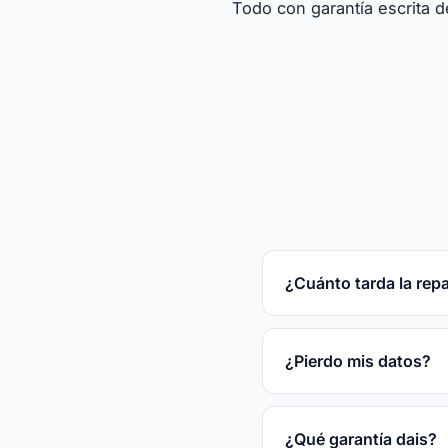
Todo con garantía escrita d
¿Cuánto tarda la rep
Reparaciones rápidas
tras el diagnóstico gr
¿Pierdo mis datos?
En la mayoría de las
disco.
¿Qué garantía dais?