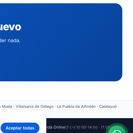
nuevo
der nada.
 Muela · Villanueva de Gállego · La Puebla de Alfindén · Calatayud ·
aticazaragoza.com
🛒 Tienda Online
🕒 L-V 10:00-14:00 · 17:00-20:00
Aceptar todas