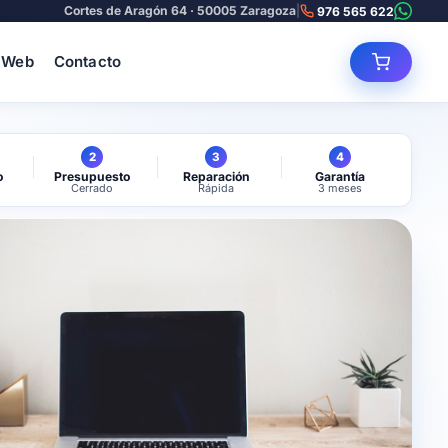
Cortes de Aragón 64 · 50005 Zaragoza
|
976 565 622
 Web
Contacto
2
3
4
o
Presupuesto
Reparación
Garantía
Cerrado
Rápida
3 meses