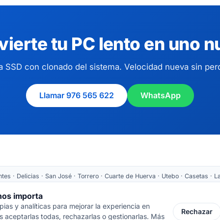
ierte tu PC lento en uno 
 SSD con clonado del sistema. Velocidad nueva sin per
Llamar 976 565 622
WhatsApp
es · Delicias · San José · Torrero · Cuarte de Huerva · Utebo · Casetas · La
Tarazona ·
Recogida nacional
 nos importa
as y analíticas para mejorar la experiencia en
 Cortes de Aragón 64 · 50005 Zaragoza
📞 976 565 622
✉ ventas@inform
Rechazar
 aceptarlas todas, rechazarlas o gestionarlas. Más