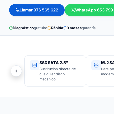
Llamar 976 565 622
WhatsApp 653 799
Diagnóstico
gratuito
Rápida
3 meses
garantía
SSD SATA 2.5"
M.2 S
Sustitución directa de
Para por
cualquier disco
modern
mecánico.