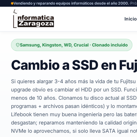
Vendiendo y reparando equipos informáticos desde el año 2000.
·
Pró
Inicio
Samsung, Kingston, WD, Crucial · Clonado incluido
Cambio a SSD en Fuj
Si quieres alargar 3-4 años más la vida de tu Fujitsu
upgrade obvio es cambiar el HDD por un SSD. Funcio
menos de 10 años. Clonamos tu disco actual al SS
programas + archivos pasan idénticos) y lo montamo
Lifebook tienen muy buena ingeniería pero las bater
desgastan; reparamos manteniendo la calidad origin
NVMe lo aprovechamos, si solo lleva SATA igual nota