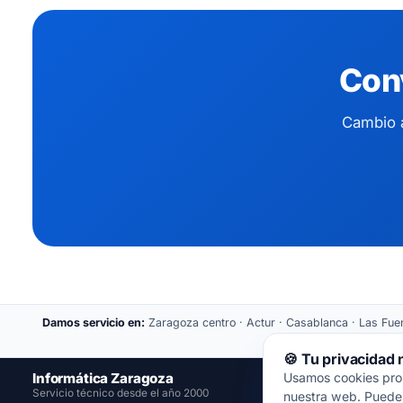
Conv
Cambio a
Damos servicio en:
Zaragoza centro · Actur · Casablanca · Las Fuent
🍪 Tu privacidad
Informática Zaragoza
Usamos cookies propi
📍
Servicio técnico desde el año 2000
nuestra web. Puedes