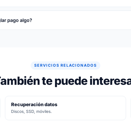
obre la pieza reparada o sustituida y sobre la mano de obr
glar pago algo?
re gratuito. Si no se puede arreglar, no se paga nada.
SERVICIOS RELACIONADOS
ambién te puede interes
Recuperación datos
Discos, SSD, móviles.