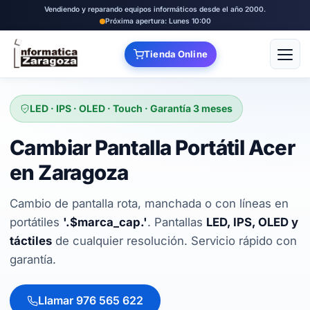
Vendiendo y reparando equipos informáticos desde el año 2000.
Próxima apertura: Lunes 10:00
Tienda Online
Abrir
LED · IPS · OLED · Touch · Garantía 3 meses
Cambiar Pantalla Portátil Acer
en Zaragoza
Cambio de pantalla rota, manchada o con líneas en
portátiles
'.$marca_cap.'
. Pantallas
LED, IPS, OLED y
táctiles
de cualquier resolución. Servicio rápido con
garantía.
Llamar 976 565 622