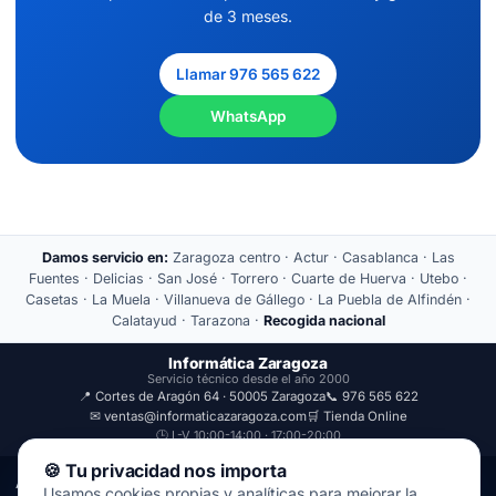
de 3 meses.
Llamar 976 565 622
WhatsApp
Damos servicio en:
Zaragoza centro · Actur · Casablanca · Las
Fuentes · Delicias · San José · Torrero · Cuarte de Huerva · Utebo ·
Casetas · La Muela · Villanueva de Gállego · La Puebla de Alfindén ·
Calatayud · Tarazona ·
Recogida nacional
Informática Zaragoza
Servicio técnico desde el año 2000
📍 Cortes de Aragón 64 · 50005 Zaragoza
📞 976 565 622
✉ ventas@informaticazaragoza.com
🛒 Tienda Online
🕒 L-V 10:00-14:00 · 17:00-20:00
🍪 Tu privacidad nos importa
Aviso Legal
Política de Privacidad
Usamos cookies propias y analíticas para mejorar la