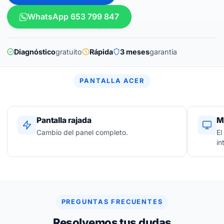
WhatsApp 653 799 847
Diagnóstico
gratuito
Rápida
3 meses
garantía
PANTALLA ACER
Pantalla rajada
M
Cambio del panel completo.
El
in
PREGUNTAS FRECUENTES
Resolvemos tus dudas