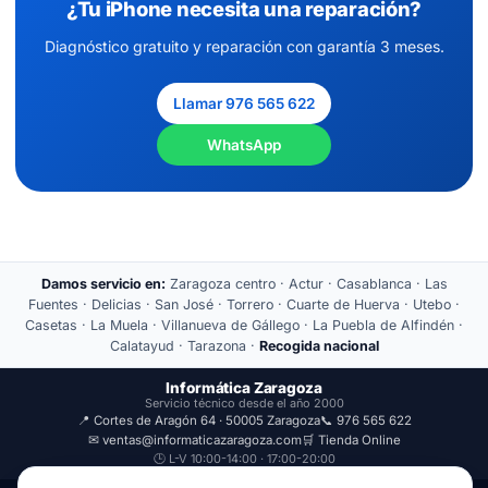
¿Tu iPhone necesita una reparación?
Diagnóstico gratuito y reparación con garantía 3 meses.
Llamar 976 565 622
WhatsApp
Damos servicio en:
Zaragoza centro · Actur · Casablanca · Las
Fuentes · Delicias · San José · Torrero · Cuarte de Huerva · Utebo ·
Casetas · La Muela · Villanueva de Gállego · La Puebla de Alfindén ·
Calatayud · Tarazona ·
Recogida nacional
Informática Zaragoza
Servicio técnico desde el año 2000
📍 Cortes de Aragón 64 · 50005 Zaragoza
📞 976 565 622
✉ ventas@informaticazaragoza.com
🛒 Tienda Online
🕒 L-V 10:00-14:00 · 17:00-20:00