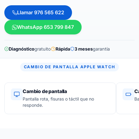
Llamar 976 565 622
WhatsApp 653 799 847
Diagnóstico
gratuito
Rápida
3 meses
garantía
CAMBIO DE PANTALLA APPLE WATCH
Cambio de pantalla
C
Pantalla rota, fisuras o táctil que no
Ba
responde.