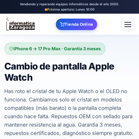
Vendiendo y reparando equipos informáticos desde el año 2000.
Próxima apertura: Lunes 10:00
Tienda Online
Abrir
iPhone 6 → 17 Pro Max · Garantía 3 meses
Cambio de pantalla Apple
Watch
Has roto el cristal de tu Apple Watch o el OLED no
funciona. Cambiamos solo el cristal en modelos
compatibles (más barato) o la pantalla completa
cuando hace falta. Repuestos OEM con sellado para
mantener resistencia al agua. Garantía 3 meses,
repuestos certificados, diagnóstico siempre gratuito.