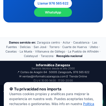
Llamar 976 565 622
WhatsApp
Damos servicio en:
Zaragoza centro · Actur · Casablanca · Las
Fuentes · Delicias · San José · Torrero · Cuarte de Huerva · Utebo ·
Casetas · La Muela · Villanueva de Gállego · La Puebla de Alfindén ·
Calatayud · Tarazona ·
Recogida nacional
Informática Zaragoza
Servicio técnico desde el año 2000
📍 Cortes de Aragón 64 · 50005 Zaragoza
📞 976 565 622
✉ ventas@informaticazaragoza.com
🛒 Tienda Online
🕒 L-V 10:00-14:00 · 17:00-20:00
🍪 Tu privacidad nos importa
Aviso Legal
Política de Privacidad
Usamos cookies propias y analíticas para mejorar la
© 2000-2026 · Javal Informática S.L. · Tienda Informática Zaragoza
experiencia en nuestra web. Puedes aceptarlas todas,
· Reparación de Ordenadores, Portátiles y Móviles.
rechazarlas o gestionarlas. Más info en nuestra
Política