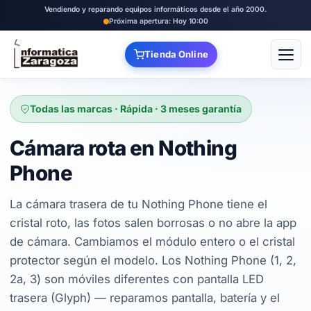
Vendiendo y reparando equipos informáticos desde el año 2000.
Próxima apertura: Hoy 10:00
Tienda Online
Abrir
Todas las marcas · Rápida · 3 meses garantía
Cámara rota en Nothing
Phone
La cámara trasera de tu Nothing Phone tiene el
cristal roto, las fotos salen borrosas o no abre la app
de cámara. Cambiamos el módulo entero o el cristal
protector según el modelo. Los Nothing Phone (1, 2,
2a, 3) son móviles diferentes con pantalla LED
trasera (Glyph) — reparamos pantalla, batería y el