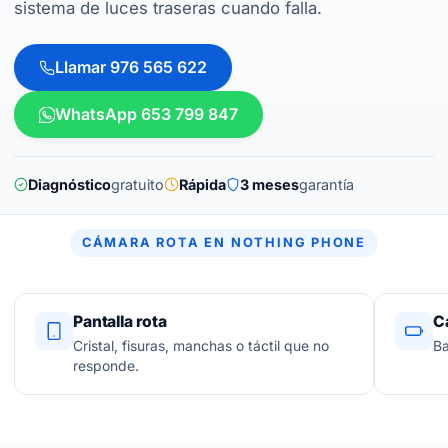
sistema de luces traseras cuando falla.
Llamar 976 565 622
WhatsApp 653 799 847
Diagnóstico
gratuito
Rápida
3 meses
garantía
CÁMARA ROTA EN NOTHING PHONE
Pantalla rota
C
Cristal, fisuras, manchas o táctil que no
Ba
responde.