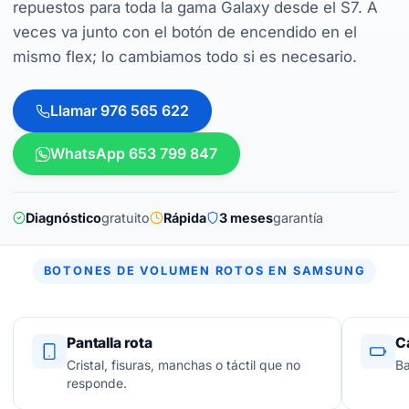
repuestos para toda la gama Galaxy desde el S7. A
veces va junto con el botón de encendido en el
mismo flex; lo cambiamos todo si es necesario.
Llamar 976 565 622
WhatsApp 653 799 847
Diagnóstico
gratuito
Rápida
3 meses
garantía
BOTONES DE VOLUMEN ROTOS EN SAMSUNG
Pantalla rota
C
Cristal, fisuras, manchas o táctil que no
Ba
responde.