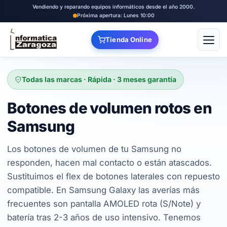
Vendiendo y reparando equipos informáticos desde el año 2000.
Próxima apertura: Lunes 10:00
Tienda Online
Abrir
Todas las marcas · Rápida · 3 meses garantía
Botones de volumen rotos en
Samsung
Los botones de volumen de tu Samsung no
responden, hacen mal contacto o están atascados.
Sustituimos el flex de botones laterales con repuesto
compatible. En Samsung Galaxy las averías más
frecuentes son pantalla AMOLED rota (S/Note) y
batería tras 2-3 años de uso intensivo. Tenemos