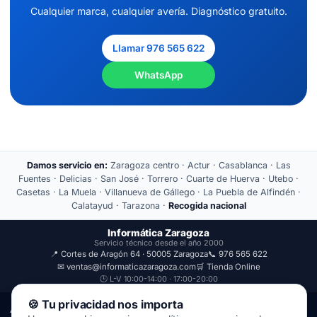
Cualquier marca, cualquier avería. Diagnóstico gratuito.
Llamar 976 565 622
WhatsApp
Damos servicio en:
Zaragoza centro · Actur · Casablanca · Las
Fuentes · Delicias · San José · Torrero · Cuarte de Huerva · Utebo ·
Casetas · La Muela · Villanueva de Gállego · La Puebla de Alfindén ·
Calatayud · Tarazona ·
Recogida nacional
Informática Zaragoza
Servicio técnico desde el año 2000
📍 Cortes de Aragón 64 · 50005 Zaragoza
📞 976 565 622
✉ ventas@informaticazaragoza.com
🛒 Tienda Online
🕒 L-V 10:00-14:00 · 17:00-20:00
🍪 Tu privacidad nos importa
Aviso Legal
Política de Privacidad