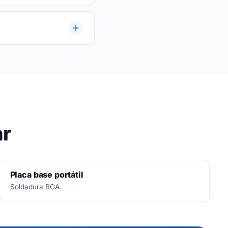
a.
ar
Placa base portátil
Soldadura BGA.