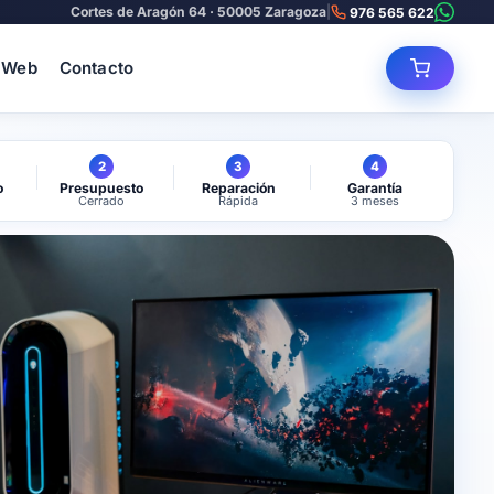
Cortes de Aragón 64 · 50005 Zaragoza
|
976 565 622
 Web
Contacto
2
3
4
o
Presupuesto
Reparación
Garantía
Cerrado
Rápida
3 meses