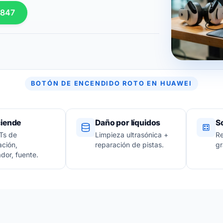
 847
BOTÓN DE ENCENDIDO ROTO EN HUAWEI
iende
Daño por líquidos
S
s de
Limpieza ultrasónica +
Re
ación,
reparación de pistas.
gr
ador, fuente.