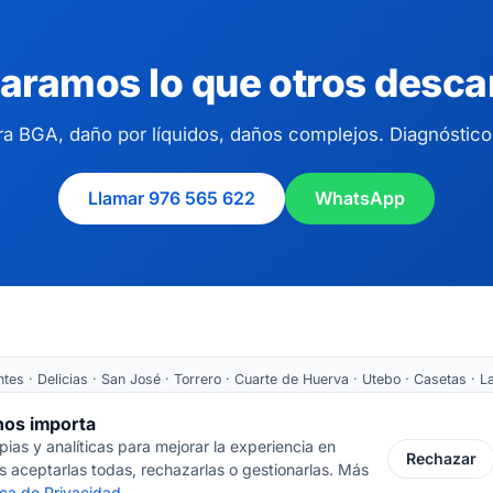
aramos lo que otros desca
a BGA, daño por líquidos, daños complejos. Diagnóstico 
Llamar 976 565 622
WhatsApp
es · Delicias · San José · Torrero · Cuarte de Huerva · Utebo · Casetas · La
Tarazona ·
Recogida nacional
 nos importa
as y analíticas para mejorar la experiencia en
 Cortes de Aragón 64 · 50005 Zaragoza
📞 976 565 622
✉ ventas@inform
Rechazar
 aceptarlas todas, rechazarlas o gestionarlas. Más
tica de Privacidad
.