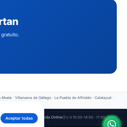
rtan
gratuito.
 Muela · Villanueva de Gállego · La Puebla de Alfindén · Calatayud ·
aticazaragoza.com
🛒 Tienda Online
🕒 L-V 10:00-14:00 · 17:00-20:00
Aceptar todas