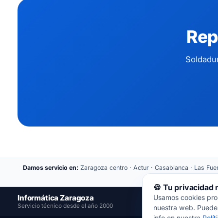
Rep
Soldadur
Damos servicio en:
Zaragoza centro · Actur · Casablanca · Las Fuent
🍪 Tu privacidad
Informática Zaragoza
Usamos cookies propi
📍
Servicio técnico desde el año 2000
nuestra web. Puedes
info en nuestra
Polí