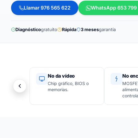
Llamar 976 565 622
WhatsApp 653 799
Diagnóstico
gratuito
Rápida
3 meses
garantía
No da vídeo
No enc
Chip gráfico, BIOS o
MOSFET
memorias.
aliment
control