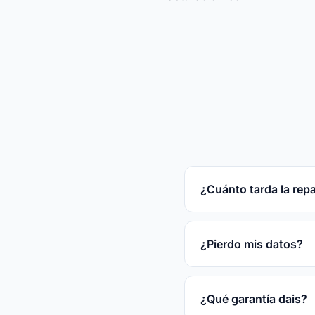
¿Cuánto tarda la rep
Reparaciones rápidas
tras el diagnóstico gr
¿Pierdo mis datos?
En la mayoría de las
disco.
¿Qué garantía dais?