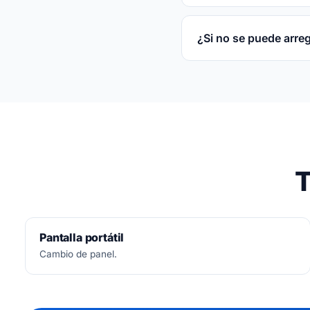
3 meses por escrito s
¿Si no se puede arre
No.
Diagnóstico siemp
T
Pantalla portátil
Cambio de panel.