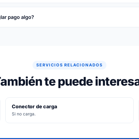
obre la pieza reparada o sustituida y sobre la mano de obr
glar pago algo?
re gratuito. Si no se puede arreglar, no se paga nada.
SERVICIOS RELACIONADOS
ambién te puede interes
Conector de carga
Si no carga.