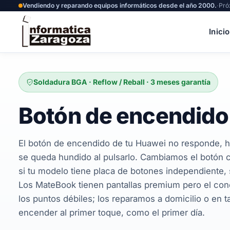
Vendiendo y reparando equipos informáticos desde el año 2000.
·
Pró
Inicio
Soldadura BGA · Reflow / Reball · 3 meses garantía
Botón de encendido
El botón de encendido de tu Huawei no responde, h
se queda hundido al pulsarlo. Cambiamos el botón c
si tu modelo tiene placa de botones independiente, s
Los MateBook tienen pantallas premium pero el cone
los puntos débiles; los reparamos a domicilio o en tal
encender al primer toque, como el primer día.