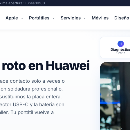
xima apertura: Lunes 10:00
Apple
Portátiles
Servicios
Móviles
Diseño
1
Diagnóstic
Gratis
 roto en Huawei
ace contacto solo a veces o
on soldadura profesional o,
ustituimos la placa entera.
ctor USB-C y la batería son
ler. Tu portátil vuelve a