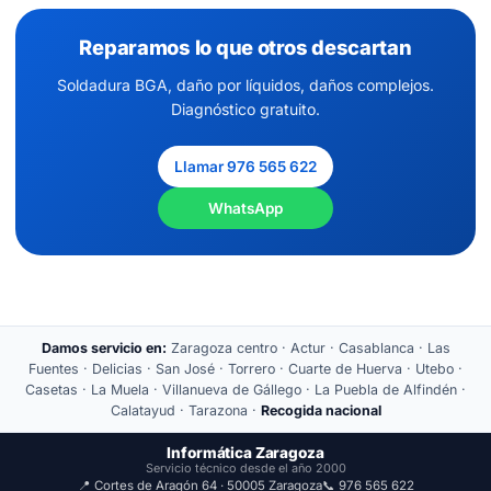
Reparamos lo que otros descartan
Soldadura BGA, daño por líquidos, daños complejos.
Diagnóstico gratuito.
Llamar 976 565 622
WhatsApp
Damos servicio en:
Zaragoza centro · Actur · Casablanca · Las
Fuentes · Delicias · San José · Torrero · Cuarte de Huerva · Utebo ·
Casetas · La Muela · Villanueva de Gállego · La Puebla de Alfindén ·
Calatayud · Tarazona ·
Recogida nacional
Informática Zaragoza
Servicio técnico desde el año 2000
📍 Cortes de Aragón 64 · 50005 Zaragoza
📞 976 565 622