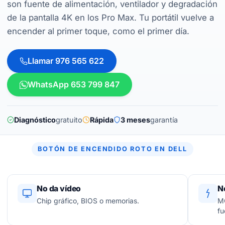
son fuente de alimentación, ventilador y degradación
de la pantalla 4K en los Pro Max. Tu portátil vuelve a
encender al primer toque, como el primer día.
Llamar 976 565 622
WhatsApp 653 799 847
Diagnóstico
gratuito
Rápida
3 meses
garantía
BOTÓN DE ENCENDIDO ROTO EN DELL
No da vídeo
N
Chip gráfico, BIOS o memorias.
MO
fu