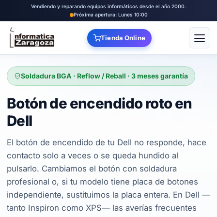
Vendiendo y reparando equipos informáticos desde el año 2000.
Próxima apertura: Lunes 10:00
Tienda Online
Abrir
Soldadura BGA · Reflow / Reball · 3 meses garantía
Botón de encendido roto en
Dell
El botón de encendido de tu Dell no responde, hace
contacto solo a veces o se queda hundido al
pulsarlo. Cambiamos el botón con soldadura
profesional o, si tu modelo tiene placa de botones
independiente, sustituimos la placa entera. En Dell —
tanto Inspiron como XPS— las averías frecuentes