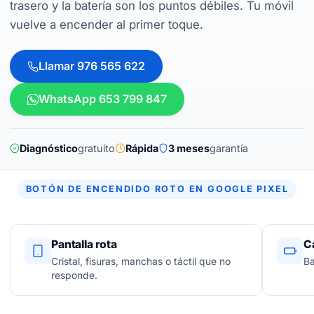
trasero y la batería son los puntos débiles. Tu móvil
vuelve a encender al primer toque.
Llamar 976 565 622
WhatsApp 653 799 847
Diagnóstico
gratuito
Rápida
3 meses
garantía
BOTÓN DE ENCENDIDO ROTO EN GOOGLE PIXEL
Pantalla rota
C
Cristal, fisuras, manchas o táctil que no
Ba
responde.