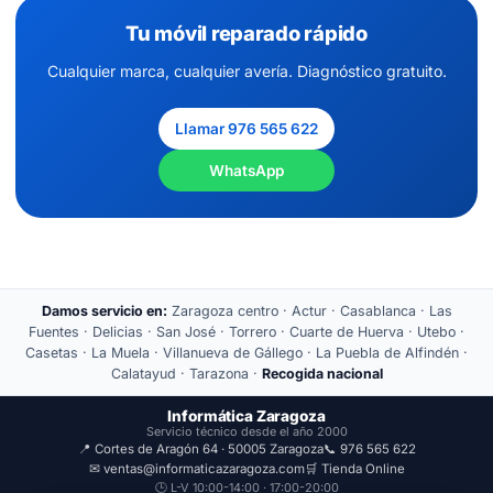
Tu móvil reparado rápido
Cualquier marca, cualquier avería. Diagnóstico gratuito.
Llamar 976 565 622
WhatsApp
Damos servicio en:
Zaragoza centro · Actur · Casablanca · Las
Fuentes · Delicias · San José · Torrero · Cuarte de Huerva · Utebo ·
Casetas · La Muela · Villanueva de Gállego · La Puebla de Alfindén ·
Calatayud · Tarazona ·
Recogida nacional
Informática Zaragoza
Servicio técnico desde el año 2000
📍 Cortes de Aragón 64 · 50005 Zaragoza
📞 976 565 622
✉ ventas@informaticazaragoza.com
🛒 Tienda Online
🕒 L-V 10:00-14:00 · 17:00-20:00