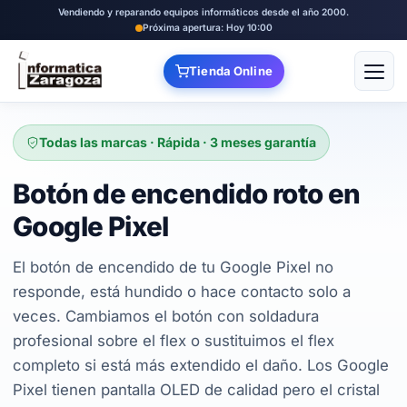
Vendiendo y reparando equipos informáticos desde el año 2000.
Próxima apertura: Hoy 10:00
Tienda Online
Abrir
Todas las marcas · Rápida · 3 meses garantía
Botón de encendido roto en
Google Pixel
El botón de encendido de tu Google Pixel no
responde, está hundido o hace contacto solo a
veces. Cambiamos el botón con soldadura
profesional sobre el flex o sustituimos el flex
completo si está más extendido el daño. Los Google
Pixel tienen pantalla OLED de calidad pero el cristal