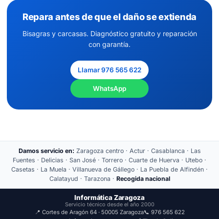
Repara antes de que el daño se extienda
Bisagras y carcasas. Diagnóstico gratuito y reparación
con garantía.
Llamar 976 565 622
WhatsApp
Damos servicio en:
Zaragoza centro · Actur · Casablanca · Las
Fuentes · Delicias · San José · Torrero · Cuarte de Huerva · Utebo ·
Casetas · La Muela · Villanueva de Gállego · La Puebla de Alfindén ·
Calatayud · Tarazona ·
Recogida nacional
Informática Zaragoza
Servicio técnico desde el año 2000
📍 Cortes de Aragón 64 · 50005 Zaragoza
📞 976 565 622