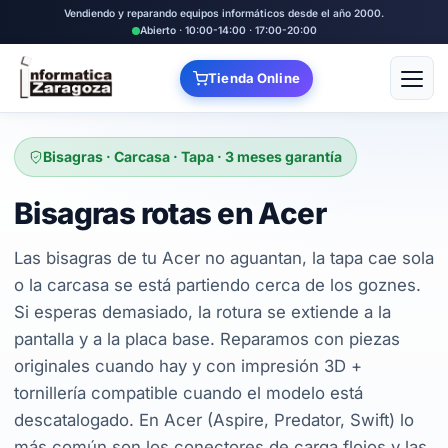
Vendiendo y reparando equipos informáticos desde el año 2000.
Abierto · 10:00-14:00 · 17:00-20:00
Tienda Online
Abrir
Bisagras · Carcasa · Tapa · 3 meses garantía
Bisagras rotas en Acer
Las bisagras de tu Acer no aguantan, la tapa cae sola
o la carcasa se está partiendo cerca de los goznes.
Si esperas demasiado, la rotura se extiende a la
pantalla y a la placa base. Reparamos con piezas
originales cuando hay y con impresión 3D +
tornillería compatible cuando el modelo está
descatalogado. En Acer (Aspire, Predator, Swift) lo
más común son los conectores de carga flojos y las