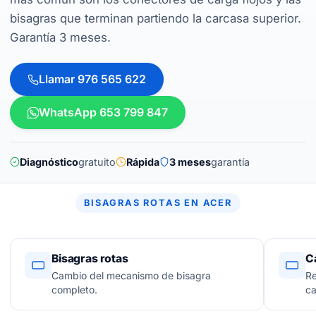
bisagras que terminan partiendo la carcasa superior.
Garantía 3 meses.
Llamar 976 565 622
WhatsApp 653 799 847
Diagnóstico
gratuito
Rápida
3 meses
garantía
BISAGRAS ROTAS EN ACER
Bisagras rotas
C
Cambio del mecanismo de bisagra
Re
completo.
ca