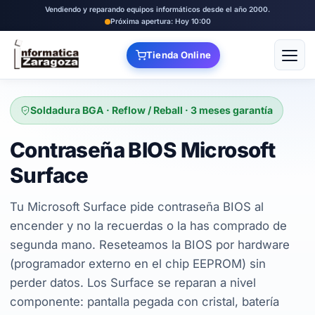
Vendiendo y reparando equipos informáticos desde el año 2000.
Próxima apertura: Hoy 10:00
Tienda Online
Abrir
Soldadura BGA · Reflow / Reball · 3 meses garantía
Contraseña BIOS Microsoft
Surface
Tu Microsoft Surface pide contraseña BIOS al
encender y no la recuerdas o la has comprado de
segunda mano. Reseteamos la BIOS por hardware
(programador externo en el chip EEPROM) sin
perder datos. Los Surface se reparan a nivel
componente: pantalla pegada con cristal, batería