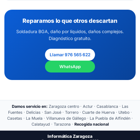
Reparamos lo que otros descartan
Soldadura BGA, daño por líquidos, daños complejos.
Diagnóstico gratuito.
Llamar 976 565 622
WhatsApp
Damos servicio en:
Zaragoza centro · Actur · Casablanca · Las
Fuentes · Delicias · San José · Torrero · Cuarte de Huerva · Utebo ·
Casetas · La Muela · Villanueva de Gállego · La Puebla de Alfindén ·
Calatayud · Tarazona ·
Recogida nacional
Informática Zaragoza