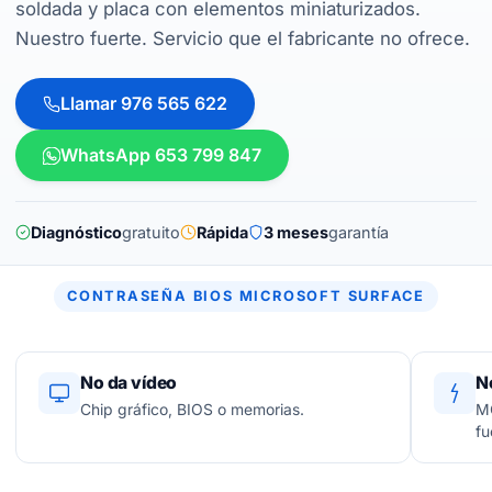
soldada y placa con elementos miniaturizados.
Nuestro fuerte. Servicio que el fabricante no ofrece.
Llamar 976 565 622
WhatsApp 653 799 847
Diagnóstico
gratuito
Rápida
3 meses
garantía
CONTRASEÑA BIOS MICROSOFT SURFACE
No da vídeo
N
Chip gráfico, BIOS o memorias.
MO
fu