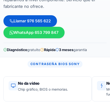
fabricante no ofrece.
Llamar 976 565 622
WhatsApp 653 799 847
Diagnóstico
gratuito
Rápida
3 meses
garantía
CONTRASEÑA BIOS SONY
No da vídeo
N
Chip gráfico, BIOS o memorias.
MO
fu