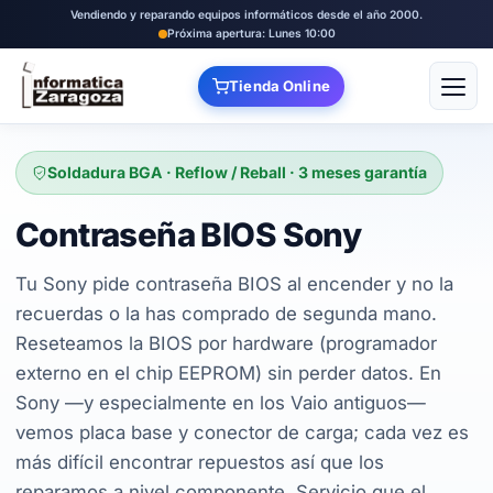
Vendiendo y reparando equipos informáticos desde el año 2000.
Próxima apertura: Lunes 10:00
Tienda Online
Abrir
Soldadura BGA · Reflow / Reball · 3 meses garantía
Contraseña BIOS Sony
Tu Sony pide contraseña BIOS al encender y no la
recuerdas o la has comprado de segunda mano.
Reseteamos la BIOS por hardware (programador
externo en el chip EEPROM) sin perder datos. En
Sony —y especialmente en los Vaio antiguos—
vemos placa base y conector de carga; cada vez es
más difícil encontrar repuestos así que los
reparamos a nivel componente. Servicio que el