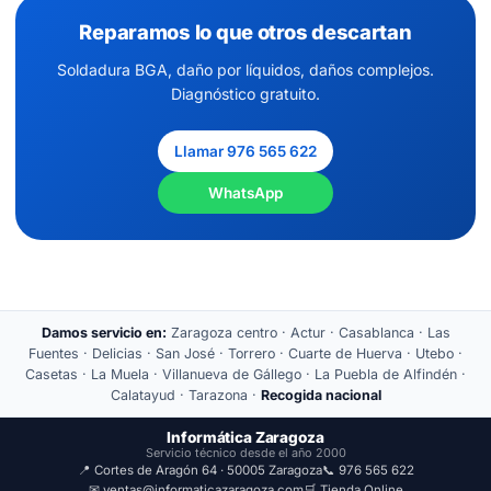
Reparamos lo que otros descartan
Soldadura BGA, daño por líquidos, daños complejos.
Diagnóstico gratuito.
Llamar 976 565 622
WhatsApp
Damos servicio en:
Zaragoza centro · Actur · Casablanca · Las
Fuentes · Delicias · San José · Torrero · Cuarte de Huerva · Utebo ·
Casetas · La Muela · Villanueva de Gállego · La Puebla de Alfindén ·
Calatayud · Tarazona ·
Recogida nacional
Informática Zaragoza
Servicio técnico desde el año 2000
📍 Cortes de Aragón 64 · 50005 Zaragoza
📞 976 565 622
✉ ventas@informaticazaragoza.com
🛒 Tienda Online