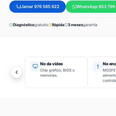
Llamar 976 565 622
WhatsApp 653 799
Diagnóstico
gratuito
Rápida
3 meses
garantía
No da vídeo
No enc
Chip gráfico, BIOS o
MOSFET
memorias.
aliment
control