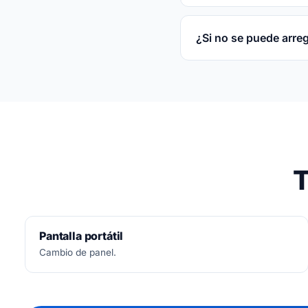
3 meses por escrito s
¿Si no se puede arre
No.
Diagnóstico siemp
T
Pantalla portátil
Cambio de panel.