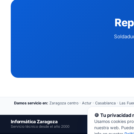
Rep
Soldadur
Damos servicio en:
Zaragoza centro · Actur · Casablanca · Las Fuent
🍪 Tu privacidad
Informática Zaragoza
Usamos cookies propi
📍
Servicio técnico desde el año 2000
nuestra web. Puedes
info en nuestra
Polí