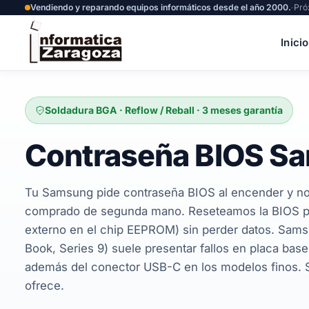
Vendiendo y reparando equipos informáticos desde el año 2000.
·
Pró
Inicio
Soldadura BGA · Reflow / Reball · 3 meses garantía
Contraseña BIOS S
Tu Samsung pide contraseña BIOS al encender y no 
comprado de segunda mano. Reseteamos la BIOS p
externo en el chip EEPROM) sin perder datos. Samsu
Book, Series 9) suele presentar fallos en placa base 
además del conector USB-C en los modelos finos. Se
ofrece.