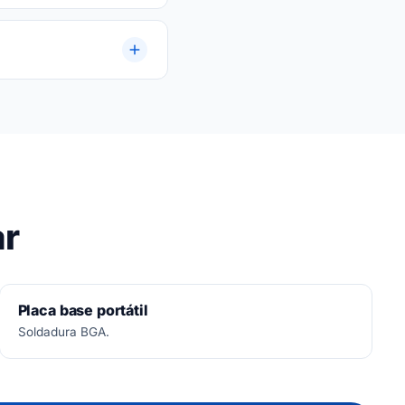
a.
ar
Placa base portátil
Soldadura BGA.