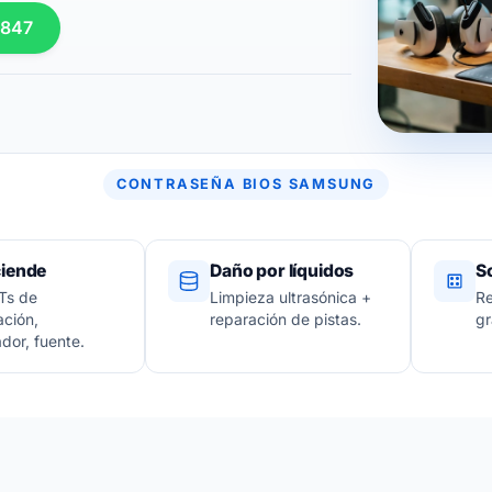
 847
CONTRASEÑA BIOS SAMSUNG
iende
Daño por líquidos
S
s de
Limpieza ultrasónica +
Re
ación,
reparación de pistas.
gr
ador, fuente.