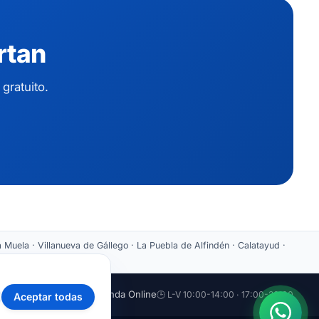
rtan
gratuito.
 Muela · Villanueva de Gállego · La Puebla de Alfindén · Calatayud ·
aticazaragoza.com
🛒 Tienda Online
🕒 L-V 10:00-14:00 · 17:00-20:00
Aceptar todas