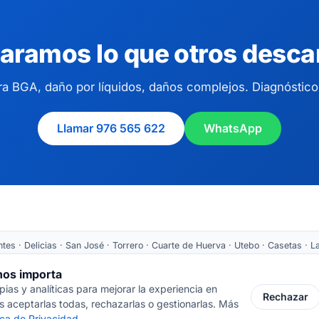
aramos lo que otros desca
a BGA, daño por líquidos, daños complejos. Diagnóstico 
Llamar 976 565 622
WhatsApp
es · Delicias · San José · Torrero · Cuarte de Huerva · Utebo · Casetas · La
Tarazona ·
Recogida nacional
 nos importa
as y analíticas para mejorar la experiencia en
 Cortes de Aragón 64 · 50005 Zaragoza
📞 976 565 622
✉ ventas@inform
Rechazar
 aceptarlas todas, rechazarlas o gestionarlas. Más
tica de Privacidad
.