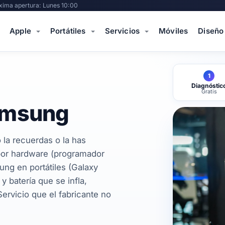
xima apertura: Lunes 10:00
Apple
Portátiles
Servicios
Móviles
Diseño
1
Diagnóstic
Gratis
amsung
la recuerdas o la has
or hardware (programador
ng en portátiles (Galaxy
y batería que se infla,
rvicio que el fabricante no