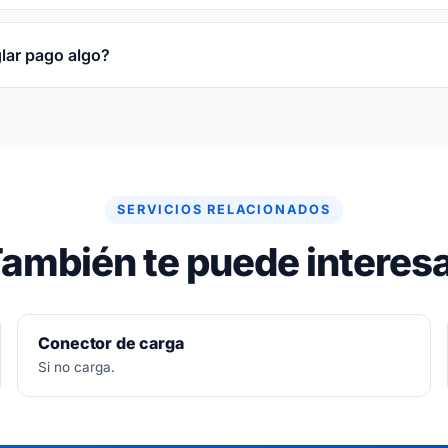
obre la pieza reparada o sustituida y sobre la mano de obr
glar pago algo?
re gratuito. Si no se puede arreglar, no se paga nada.
SERVICIOS RELACIONADOS
ambién te puede interes
Conector de carga
Si no carga.