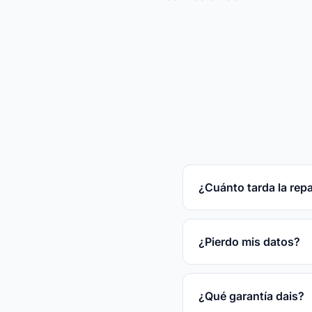
¿Cuánto tarda la rep
Reparaciones rápidas
tras el diagnóstico gr
¿Pierdo mis datos?
En la mayoría de las
disco.
¿Qué garantía dais?