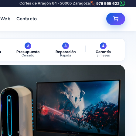
Cortes de Aragón 64 · 50005 Zaragoza
|
976 565 622
 Web
Contacto
2
3
4
o
Presupuesto
Reparación
Garantía
Cerrado
Rápida
3 meses