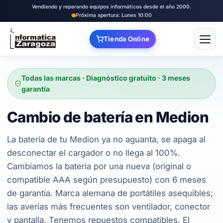
Vendiendo y reparando equipos informáticos desde el año 2000.
Próxima apertura: Lunes 10:00
Tienda Online
Abrir
Todas las marcas · Diagnóstico gratuito · 3 meses
garantía
Cambio de batería en Medion
La batería de tu Medion ya no aguanta, se apaga al
desconectar el cargador o no llega al 100%.
Cambiamos la batería por una nueva (original o
compatible AAA según presupuesto) con 6 meses
de garantía. Marca alemana de portátiles asequibles;
las averías más frecuentes son ventilador, conector
y pantalla. Tenemos repuestos compatibles. El