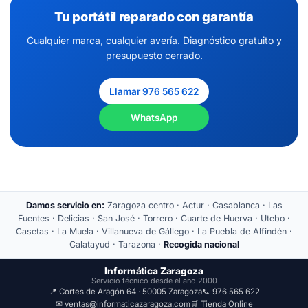
Tu portátil reparado con garantía
Cualquier marca, cualquier avería. Diagnóstico gratuito y
presupuesto cerrado.
Llamar 976 565 622
WhatsApp
Damos servicio en:
Zaragoza centro · Actur · Casablanca · Las
Fuentes · Delicias · San José · Torrero · Cuarte de Huerva · Utebo ·
Casetas · La Muela · Villanueva de Gállego · La Puebla de Alfindén ·
Calatayud · Tarazona ·
Recogida nacional
Informática Zaragoza
Servicio técnico desde el año 2000
📍 Cortes de Aragón 64 · 50005 Zaragoza
📞 976 565 622
✉ ventas@informaticazaragoza.com
🛒 Tienda Online