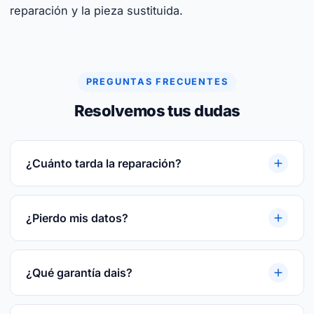
reparación y la pieza sustituida.
PREGUNTAS FRECUENTES
Resolvemos tus dudas
¿Cuánto tarda la reparación?
Reparaciones rápidas. Te damos plazo cerrado
tras el diagnóstico gratuito. Te damos plazo
¿Pierdo mis datos?
cerrado tras el diagnóstico gratuito.
En la mayoría de las reparaciones, no. Si hay
riesgo te avisamos antes y hacemos backup
¿Qué garantía dais?
previo del disco.
3 meses por escrito sobre la pieza reparada o