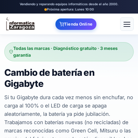
Vendiendo y reparando equipos informáticos desde el año 2000.
Próxima apertura: Lunes 10:00
Tienda Online
Abrir
Todas las marcas · Diagnóstico gratuito · 3 meses
garantía
Cambio de batería en
Gigabyte
Si tu Gigabyte dura cada vez menos sin enchufar, no
carga al 100% o el LED de carga se apaga
aleatoriamente, la batería ya pide jubilación.
Trabajamos con baterías nuevas (no recicladas) de
marcas reconocidas como Green Cell, Mitsuru o las