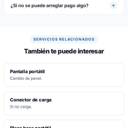
sustituida y sobre la mano de obra.
¿Si no se puede arreglar pago algo?
No.
Diagnóstico siempre gratuito. Si no se puede
arreglar, no se paga nada.
SERVICIOS RELACIONADOS
También te puede interesar
Pantalla portátil
Cambio de panel.
Conector de carga
Si no carga.