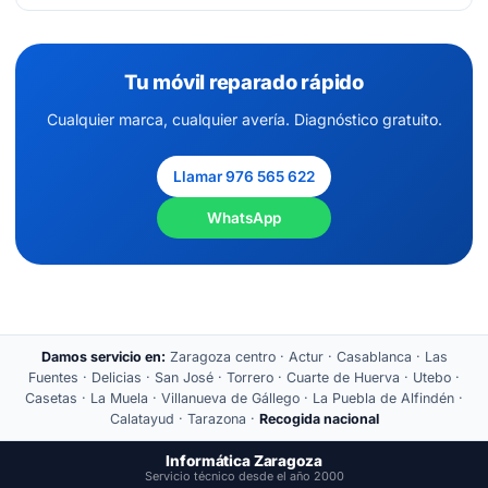
Tu móvil reparado rápido
Cualquier marca, cualquier avería. Diagnóstico gratuito.
Llamar 976 565 622
WhatsApp
Damos servicio en:
Zaragoza centro · Actur · Casablanca · Las
Fuentes · Delicias · San José · Torrero · Cuarte de Huerva · Utebo ·
Casetas · La Muela · Villanueva de Gállego · La Puebla de Alfindén ·
Calatayud · Tarazona ·
Recogida nacional
Informática Zaragoza
Servicio técnico desde el año 2000