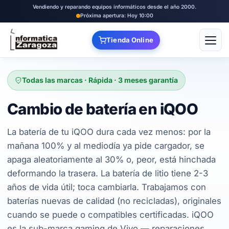
Vendiendo y reparando equipos informáticos desde el año 2000.
Próxima apertura: Hoy 10:00
Tienda Online
Abrir
Todas las marcas · Rápida · 3 meses garantía
Cambio de batería en iQOO
La batería de tu iQOO dura cada vez menos: por la
mañana 100% y al mediodía ya pide cargador, se
apaga aleatoriamente al 30% o, peor, está hinchada
deformando la trasera. La batería de litio tiene 2-3
años de vida útil; toca cambiarla. Trabajamos con
baterías nuevas de calidad (no recicladas), originales
cuando se puede o compatibles certificadas. iQOO
es la sub-marca gaming de Vivo — reparaciones