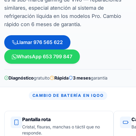
similares, especial atención al sistema de
refrigeración líquida en los modelos Pro. Cambio
rápido con 6 meses de garantía.
Llamar 976 565 622
WhatsApp 653 799 847
Diagnóstico
gratuito
Rápida
3 meses
garantía
CAMBIO DE BATERÍA EN IQOO
Pantalla rota
C
Cristal, fisuras, manchas o táctil que no
Ba
responde.