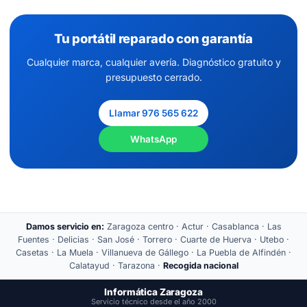
Tu portátil reparado con garantía
Cualquier marca, cualquier avería. Diagnóstico gratuito y
presupuesto cerrado.
Llamar 976 565 622
WhatsApp
Damos servicio en:
Zaragoza centro · Actur · Casablanca · Las
Fuentes · Delicias · San José · Torrero · Cuarte de Huerva · Utebo ·
Casetas · La Muela · Villanueva de Gállego · La Puebla de Alfindén ·
Calatayud · Tarazona ·
Recogida nacional
Informática Zaragoza
Servicio técnico desde el año 2000