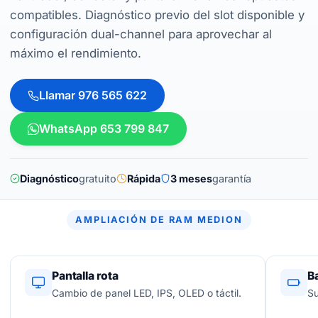
compatibles. Diagnóstico previo del slot disponible y
configuración dual-channel para aprovechar al
máximo el rendimiento.
Llamar 976 565 622
WhatsApp 653 799 847
Diagnóstico
gratuito
Rápida
3 meses
garantía
AMPLIACIÓN DE RAM MEDION
Pantalla rota
B
Cambio de panel LED, IPS, OLED o táctil.
Su