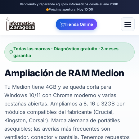
Vendiendo y reparando equipos informáticos desde el año 2000.
Próxima apertura: Hoy 10:00
Tienda Online
Abrir
Todas las marcas · Diagnóstico gratuito · 3 meses
garantía
Ampliación de RAM Medion
Tu Medion tiene 4GB y se queda corta para
Windows 10/11 con Chrome moderno y varias
pestañas abiertas. Ampliamos a 8, 16 o 32GB con
módulos compatibles del fabricante (Crucial,
Kingston, Corsair). Marca alemana de portátiles
asequibles; las averías más frecuentes son
ventilador, conector y pantalla. Tenemos repuestos