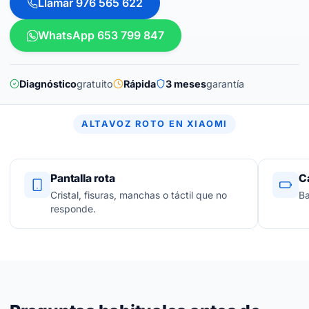
Llamar 976 565 622
WhatsApp 653 799 847
Diagnóstico
gratuito
Rápida
3 meses
garantía
ALTAVOZ ROTO EN XIAOMI
Pantalla rota
C
Cristal, fisuras, manchas o táctil que no
Ba
responde.