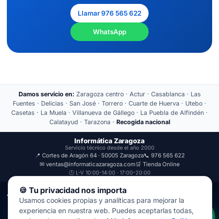
Llamar 976 565 622
WhatsApp
Damos servicio en:
Zaragoza centro · Actur · Casablanca · Las
Fuentes · Delicias · San José · Torrero · Cuarte de Huerva · Utebo ·
Casetas · La Muela · Villanueva de Gállego · La Puebla de Alfindén ·
Calatayud · Tarazona ·
Recogida nacional
Informática Zaragoza
Servicio técnico desde el año 2000
📍 Cortes de Aragón 64 · 50005 Zaragoza
📞 976 565 622
✉ ventas@informaticazaragoza.com
🛒 Tienda Online
🕒 L-V 10:00-14:00 · 17:00-20:00
🍪 Tu privacidad nos importa
Aviso Legal
Política de Privacidad
Usamos cookies propias y analíticas para mejorar la
© 2000-2026 · Javal Informática S.L. · Tienda Informática Zaragoza
experiencia en nuestra web. Puedes aceptarlas todas,
· Reparación de Ordenadores, Portátiles y Móviles.