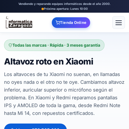
Vendiendo y reparando equipos informáticos desde el año 2000.
Próxima apertura: Lunes 10:00
Tienda Online
Abrir
Todas las marcas · Rápida · 3 meses garantía
Altavoz roto en Xiaomi
Los altavoces de tu Xiaomi no suenan, en llamadas
no oyes nada o el otro no te oye. Cambiamos altavoz
inferior, auricular superior o micrófono según el
problema. En Xiaomi y Redmi reparamos pantallas
IPS y AMOLED de toda la gama, desde Redmi Note
hasta Mi 14, con repuestos certificados.