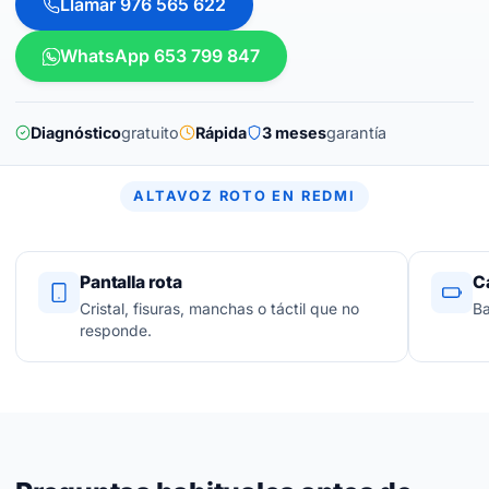
Llamar 976 565 622
WhatsApp 653 799 847
Diagnóstico
gratuito
Rápida
3 meses
garantía
ALTAVOZ ROTO EN REDMI
Pantalla rota
C
Cristal, fisuras, manchas o táctil que no
Ba
responde.