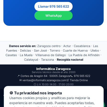
Llamar 976 565 622
WhatsApp
Damos servicio en:
Zaragoza centro · Actur · Casablanca · Las
Fuentes · Delicias · San José · Torrero · Cuarte de Huerva · Utebo ·
Casetas · La Muela · Villanueva de Gállego · La Puebla de Alfindén ·
Calatayud · Tarazona ·
Recogida nacional
Informática Zaragoza
Servicio técnico desde el año 2000
📍 Cortes de Aragón 64 · 50005 Zaragoza
📞 976 565 622
✉ ventas@informaticazaragoza.com
🛒 Tienda Online
🕒 L-V 10:00-14:00 · 17:00-20:00
🍪 Tu privacidad nos importa
Aviso Legal
Política de Privacidad
Usamos cookies propias y analíticas para mejorar la
© 2000-2026 · Javal Informática S.L. · Tienda Informática Zaragoza
experiencia en nuestra web. Puedes aceptarlas todas,
· Reparación de Ordenadores, Portátiles y Móviles.