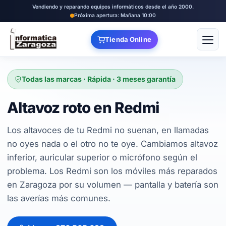
Vendiendo y reparando equipos informáticos desde el año 2000.
Próxima apertura: Mañana 10:00
Tienda Online
Abrir
Todas las marcas · Rápida · 3 meses garantía
Altavoz roto en Redmi
Los altavoces de tu Redmi no suenan, en llamadas
no oyes nada o el otro no te oye. Cambiamos altavoz
inferior, auricular superior o micrófono según el
problema. Los Redmi son los móviles más reparados
en Zaragoza por su volumen — pantalla y batería son
las averías más comunes.