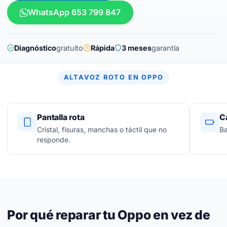
WhatsApp 653 799 847
Diagnóstico
gratuito
Rápida
3 meses
garantía
ALTAVOZ ROTO EN OPPO
Pantalla rota
C
Cristal, fisuras, manchas o táctil que no
Ba
responde.
Por qué reparar tu Oppo en vez de