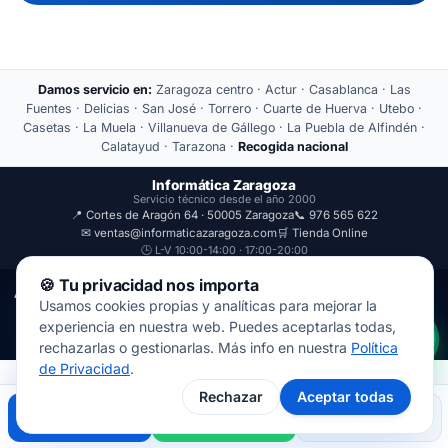
Damos servicio en:
Zaragoza centro · Actur · Casablanca · Las
Fuentes · Delicias · San José · Torrero · Cuarte de Huerva · Utebo ·
Casetas · La Muela · Villanueva de Gállego · La Puebla de Alfindén ·
Calatayud · Tarazona ·
Recogida nacional
Informática Zaragoza
Servicio técnico desde el año 2000
📍 Cortes de Aragón 64 · 50005 Zaragoza
📞 976 565 622
✉ ventas@informaticazaragoza.com
🛒 Tienda Online
🕒 L-V 10:00-14:00 · 17:00-20:00
🍪 Tu privacidad nos importa
Aviso Legal
Política de Privacidad
Usamos cookies propias y analíticas para mejorar la
© 2000-2026 · Javal Informática S.L. · Tienda Informática Zaragoza
experiencia en nuestra web. Puedes aceptarlas todas,
· Reparación de Ordenadores, Portátiles y Móviles.
rechazarlas o gestionarlas. Más info en nuestra
Política
de Privacidad
.
Rechazar
Aceptar todas
Llamar
WhatsApp
Mapa