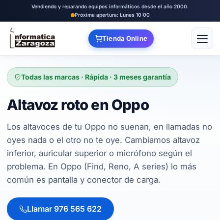
Vendiendo y reparando equipos informáticos desde el año 2000.
Próxima apertura: Lunes 10:00
Tienda Online
Abrir
Todas las marcas · Rápida · 3 meses garantía
Altavoz roto en Oppo
Los altavoces de tu Oppo no suenan, en llamadas no
oyes nada o el otro no te oye. Cambiamos altavoz
inferior, auricular superior o micrófono según el
problema. En Oppo (Find, Reno, A series) lo más
común es pantalla y conector de carga.
Llamar 976 565 622