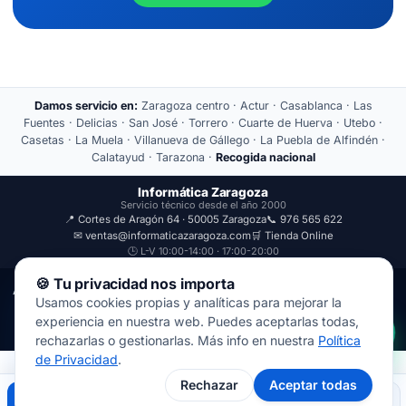
Damos servicio en:
Zaragoza centro · Actur · Casablanca · Las
Fuentes · Delicias · San José · Torrero · Cuarte de Huerva · Utebo ·
Casetas · La Muela · Villanueva de Gállego · La Puebla de Alfindén ·
Calatayud · Tarazona ·
Recogida nacional
Informática Zaragoza
Servicio técnico desde el año 2000
📍 Cortes de Aragón 64 · 50005 Zaragoza
📞 976 565 622
✉ ventas@informaticazaragoza.com
🛒 Tienda Online
🕒 L-V 10:00-14:00 · 17:00-20:00
🍪 Tu privacidad nos importa
Aviso Legal
Política de Privacidad
Usamos cookies propias y analíticas para mejorar la
© 2000-2026 · Javal Informática S.L. · Tienda Informática Zaragoza
experiencia en nuestra web. Puedes aceptarlas todas,
· Reparación de Ordenadores, Portátiles y Móviles.
rechazarlas o gestionarlas. Más info en nuestra
Política
de Privacidad
.
Rechazar
Aceptar todas
Llamar
WhatsApp
Mapa