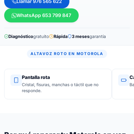
Llamar 976 565 622
WhatsApp 653 799 847
Diagnóstico
gratuito
Rápida
3 meses
garantía
ALTAVOZ ROTO EN MOTOROLA
Pantalla rota
C
Cristal, fisuras, manchas o táctil que no
Ba
responde.