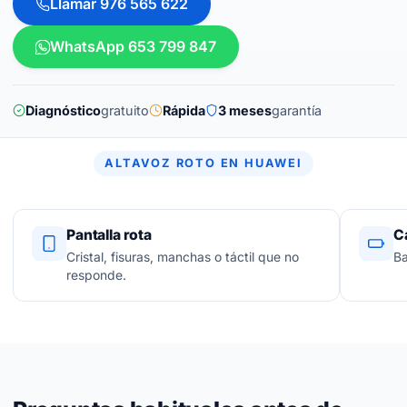
Llamar 976 565 622
WhatsApp 653 799 847
Diagnóstico
gratuito
Rápida
3 meses
garantía
ALTAVOZ ROTO EN HUAWEI
Pantalla rota
C
Cristal, fisuras, manchas o táctil que no
Ba
responde.