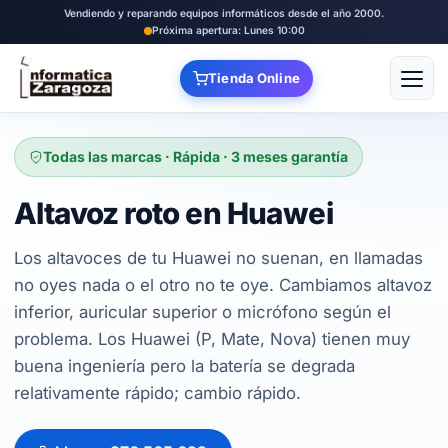
Vendiendo y reparando equipos informáticos desde el año 2000.
Próxima apertura: Lunes 10:00
Tienda Online
Abrir
Todas las marcas · Rápida · 3 meses garantía
Altavoz roto en Huawei
Los altavoces de tu Huawei no suenan, en llamadas
no oyes nada o el otro no te oye. Cambiamos altavoz
inferior, auricular superior o micrófono según el
problema. Los Huawei (P, Mate, Nova) tienen muy
buena ingeniería pero la batería se degrada
relativamente rápido; cambio rápido.