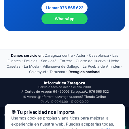
Llamar 976 565 622
WhatsApp
Damos servicio en:
Zaragoza centro · Actur · Casablanca · Las
Fuentes · Delicias · San José · Torrero · Cuarte de Huerva · Utebo ·
Casetas · La Muela · Villanueva de Gállego · La Puebla de Alfindén ·
Calatayud · Tarazona ·
Recogida nacional
Informática Zaragoza
Servicio técnico desde el año 2000
📍 Cortes de Aragón 64 · 50005 Zaragoza
📞 976 565 622
✉ ventas@informaticazaragoza.com
🛒 Tienda Online
🕒 L-V 10:00-14:00 · 17:00-20:00
🍪 Tu privacidad nos importa
Aviso Legal
Política de Privacidad
Usamos cookies propias y analíticas para mejorar la
© 2000-2026 · Javal Informática S.L. · Tienda Informática Zaragoza
experiencia en nuestra web. Puedes aceptarlas todas,
· Reparación de Ordenadores, Portátiles y Móviles.